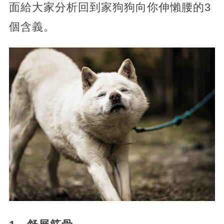
面給大家分析回到家狗狗向你伸懶腰的3
個含義。