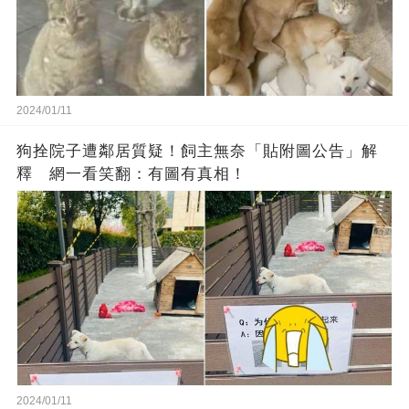
2024/01/11
狗拴院子遭鄰居質疑！飼主無奈「貼附圖公告」解
釋 網一看笑翻：有圖有真相！
2024/01/11