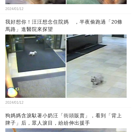
2024/01/12
我好想你！汪汪想念住院媽 ，半夜偷跑過「20條
馬路」進醫院來探望
2024/01/12
狗媽媽含淚馱著小奶汪「街頭販賣」，看到「背上
牌子」后，眾人淚目，紛紛伸出援手