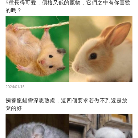
5種長得可愛，價格又低的寵物，它們之中有你喜歡
的嗎？
2024/01/15
飼養龍貓需深思熟慮，這四個要求若做不到還是放
棄的好