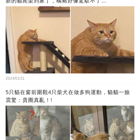
新的貓爬架到家了，橘豬好像駕馭不了…
2024/01/11
5只貓在窗前圍觀4只柴犬在做多狗運動，貓貓一臉
震驚：貴圈真亂！!