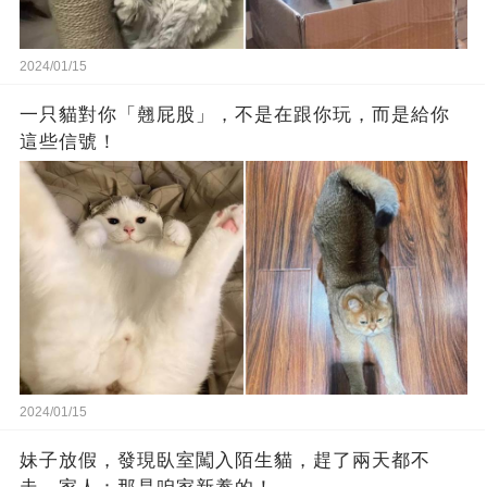
2024/01/15
一只貓對你「翹屁股」，不是在跟你玩，而是給你
這些信號！
2024/01/15
妹子放假，發現臥室闖入陌生貓，趕了兩天都不