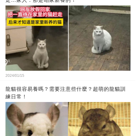
走…家人：那是咱家新養的！
2024/01/15
龍貓很容易養嗎？需要注意些什麼？超萌的龍貓訓
練日常！