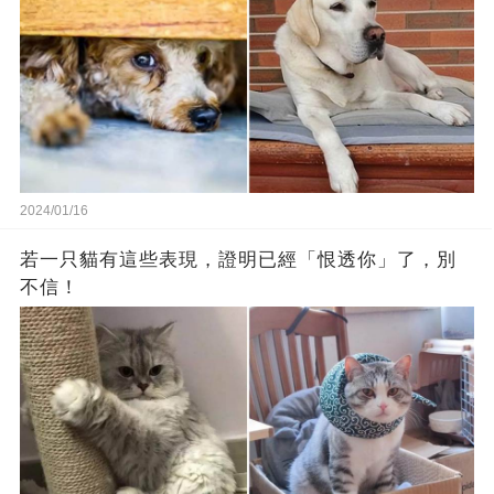
2024/01/16
若一只貓有這些表現，證明已經「恨透你」了，別
不信！