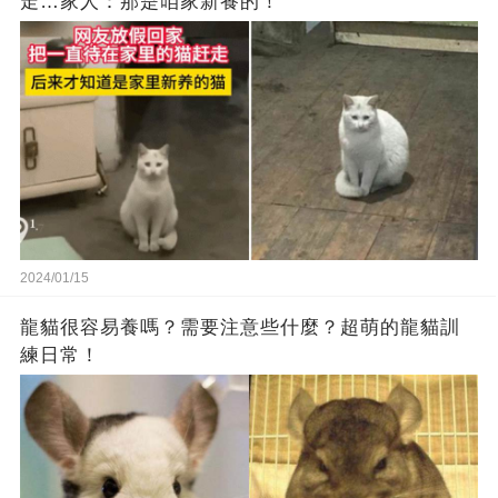
走…家人：那是咱家新養的！
2024/01/15
龍貓很容易養嗎？需要注意些什麼？超萌的龍貓訓
練日常！