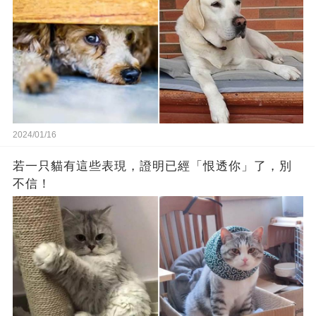
2024/01/16
若一只貓有這些表現，證明已經「恨透你」了，別
不信！