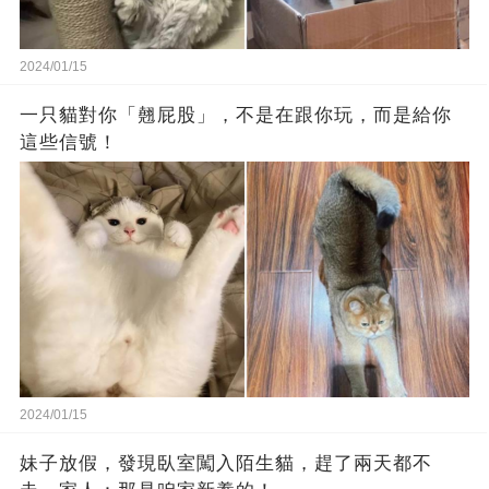
2024/01/15
一只貓對你「翹屁股」，不是在跟你玩，而是給你
這些信號！
2024/01/15
妹子放假，發現臥室闖入陌生貓，趕了兩天都不