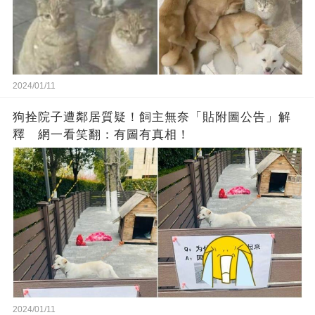
2024/01/11
狗拴院子遭鄰居質疑！飼主無奈「貼附圖公告」解
釋 網一看笑翻：有圖有真相！
2024/01/11