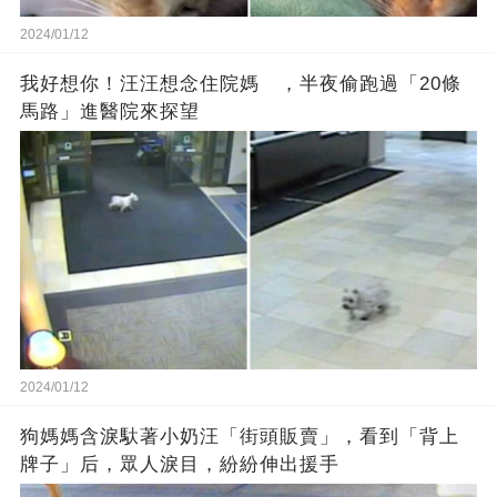
2024/01/12
我好想你！汪汪想念住院媽 ，半夜偷跑過「20條
馬路」進醫院來探望
2024/01/12
狗媽媽含淚馱著小奶汪「街頭販賣」，看到「背上
牌子」后，眾人淚目，紛紛伸出援手