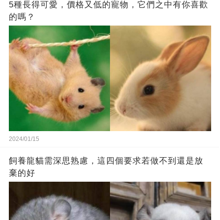
5種長得可愛，價格又低的寵物，它們之中有你喜歡
的嗎？
2024/01/15
飼養龍貓需深思熟慮，這四個要求若做不到還是放
棄的好