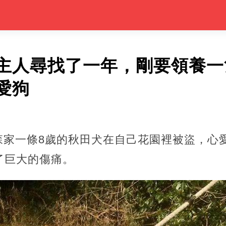
主人尋找了一年，剛要領養一
愛狗
爾森家一條8歲的秋田犬在自己花園裡被盜，心
了巨大的傷痛。