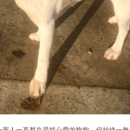
一家人一直都在尋找心愛的狗狗，但始終一無