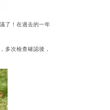
議了！在過去的一年
，多次檢查確認後，