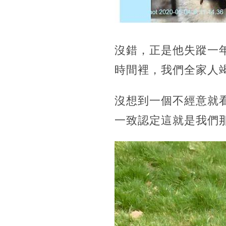
沒錯，正是他失蹤一
時間裡，我們全家人
沒想到一個不經意就
一致認定這就是我們