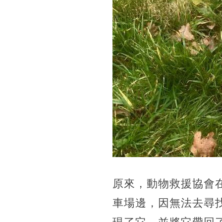
原來，動物救援協會
車場邊，因無法去尋