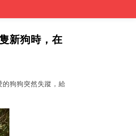
隻新狗時，在
愛的狗狗突然失蹤，給