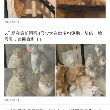
2024/01/11
5只貓在窗前圍觀4只柴犬在做多狗運動，貓貓一臉
震驚：貴圈真亂！!
2024/01/11