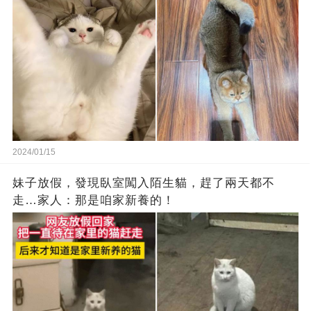
2024/01/15
妹子放假，發現臥室闖入陌生貓，趕了兩天都不
走…家人：那是咱家新養的！