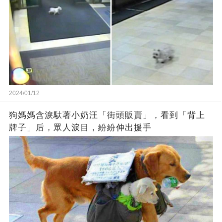
2024/01/12
狗媽媽含淚馱著小奶汪「街頭販賣」，看到「背上
牌子」后，眾人淚目，紛紛伸出援手