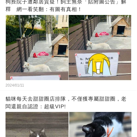
狗拴院子遭鄰居質疑！飼主無奈「貼附圖公告」解
釋 網一看笑翻：有圖有真相！
2024/01/11
貓咪每天去甜甜圈店排隊，不僅獲專屬甜甜圈，老
闆還親自認證：超級VIP!