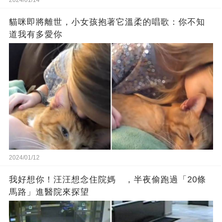
2024/01/14
貓咪即將離世，小女孩抱著它溫柔的唱歌：你不知
道我有多愛你
2024/01/12
我好想你！汪汪想念住院媽 ，半夜偷跑過「20條
馬路」進醫院來探望