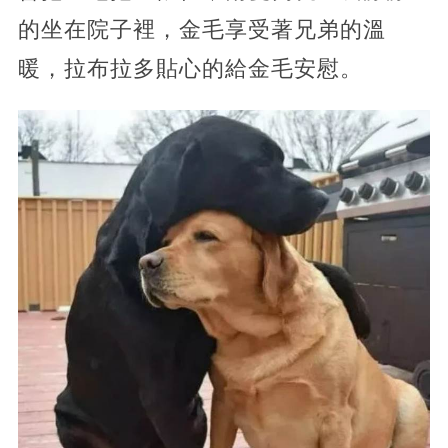
的坐在院子裡，金毛享受著兄弟的溫
暖，拉布拉多貼心的給金毛安慰。