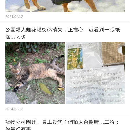
2024/01/12
公園親人貍花貓突然消失，正擔心，就看到一張紙
條...太暖
2024/01/12
寵物公司團建，員工帶狗子們拍大合照時…二哈：
你最好有事