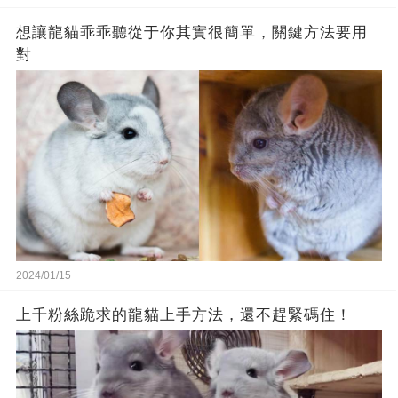
想讓龍貓乖乖聽從于你其實很簡單，關鍵方法要用
對
2024/01/15
上千粉絲跪求的龍貓上手方法，還不趕緊碼住！