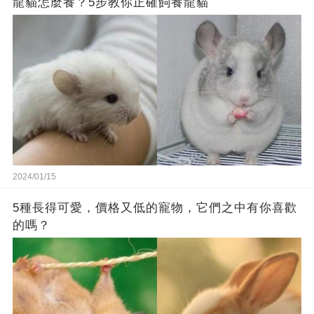
龍貓怎麼養？5步教你正確飼養龍貓
2024/01/15
5種長得可愛，價格又低的寵物，它們之中有你喜歡
的嗎？