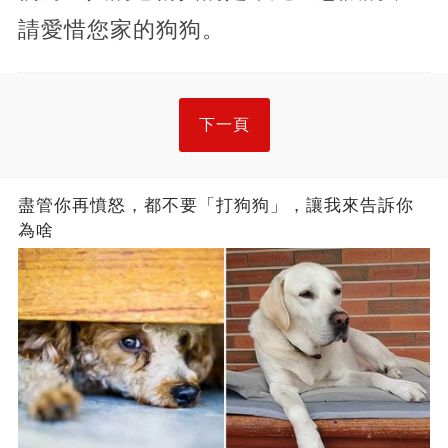
請愛惜您家的狗狗。
下一頁
盡管你再憤怒，都不要「打狗狗」，讓我來告訴你
為啥