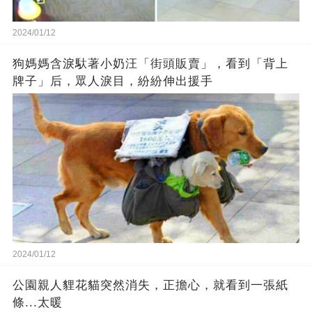
2024/01/12
狗媽媽含淚馱著小奶汪「街頭販賣」，看到「背上
牌子」后，眾人淚目，紛紛伸出援手
2024/01/12
公園親人貍花貓突然消失，正擔心，就看到一張紙
條...太暖