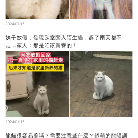
2024/01/15
妹子放假，發現臥室闖入陌生貓，趕了兩天都不
走…家人：那是咱家新養的！
2024/01/15
龍貓很容易養嗎？需要注意些什麼？超萌的龍貓訓