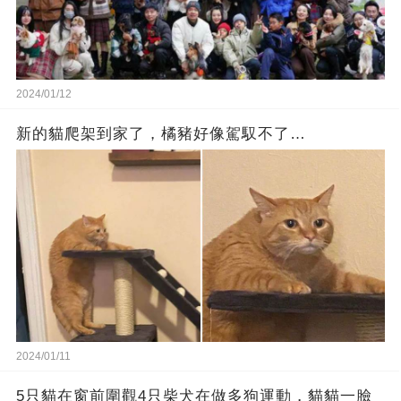
2024/01/12
新的貓爬架到家了，橘豬好像駕馭不了…
2024/01/11
5只貓在窗前圍觀4只柴犬在做多狗運動，貓貓一臉