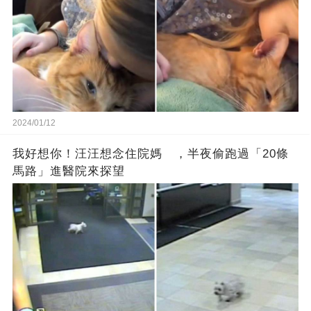
2024/01/12
我好想你！汪汪想念住院媽 ，半夜偷跑過「20條
馬路」進醫院來探望