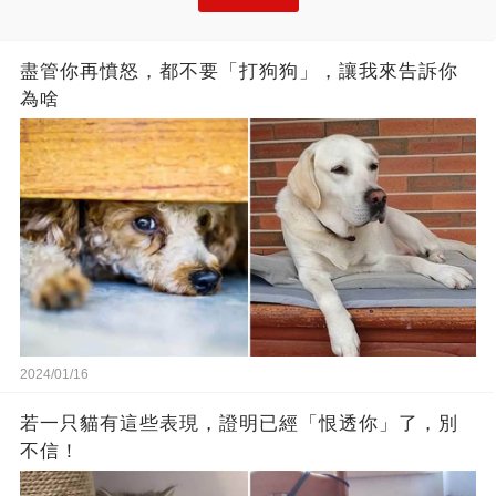
盡管你再憤怒，都不要「打狗狗」，讓我來告訴你
為啥
2024/01/16
若一只貓有這些表現，證明已經「恨透你」了，別
不信！