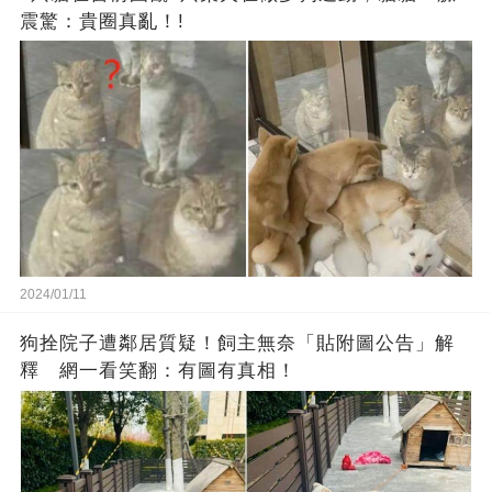
震驚：貴圈真亂！!
2024/01/11
狗拴院子遭鄰居質疑！飼主無奈「貼附圖公告」解
釋 網一看笑翻：有圖有真相！