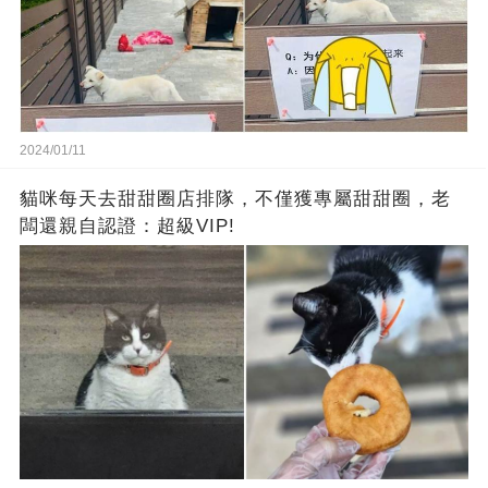
2024/01/11
貓咪每天去甜甜圈店排隊，不僅獲專屬甜甜圈，老
闆還親自認證：超級VIP!