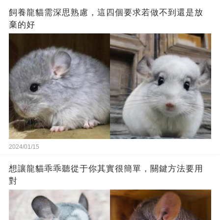
飼養龍貓需深思熟慮，這四個要求若做不到還是放
棄的好
2024/01/15
想讓龍貓乖乖聽從于你其實很簡單，關鍵方法要用
對