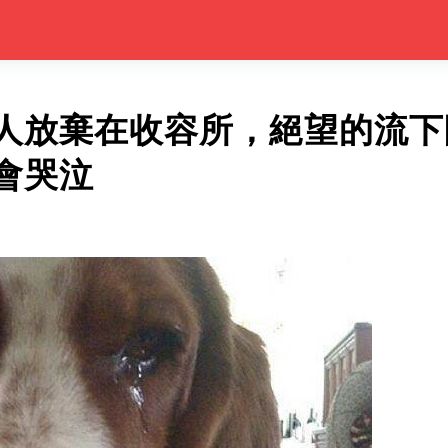
人放棄在收容所，絕望的流下
會哭泣