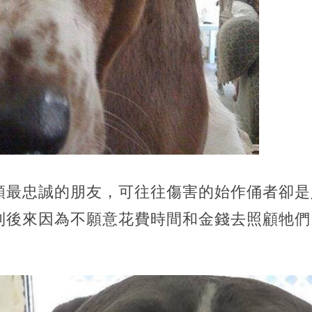
類最忠誠的朋友，可往往傷害的始作俑者卻是
到後來因為不願意花費時間和金錢去照顧牠們