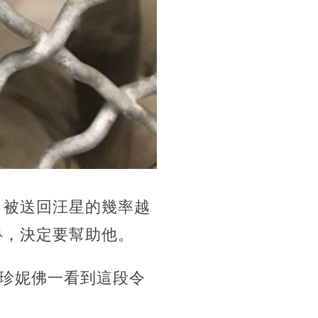
，被送回汪星的幾率越
魯，決定要幫助他。
珍妮佛一看到這段令