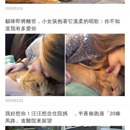
2024/01/14
貓咪即將離世，小女孩抱著它溫柔的唱歌：你不知
道我有多愛你
2024/01/12
我好想你！汪汪想念住院媽 ，半夜偷跑過「20條
馬路」進醫院來探望