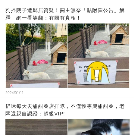
狗拴院子遭鄰居質疑！飼主無奈「貼附圖公告」解
釋 網一看笑翻：有圖有真相！
2024/01/11
貓咪每天去甜甜圈店排隊，不僅獲專屬甜甜圈，老
闆還親自認證：超級VIP!