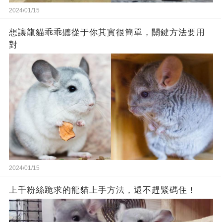
2024/01/15
想讓龍貓乖乖聽從于你其實很簡單，關鍵方法要用
對
2024/01/15
上千粉絲跪求的龍貓上手方法，還不趕緊碼住！