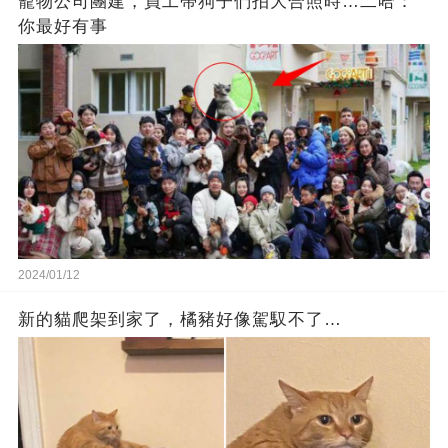
寵物公司團建，員工帶狗子們拍大合照時…二哈：
你最好有事
2024/01/12
新的貓爬架到家了，橘豬好像駕馭不了…