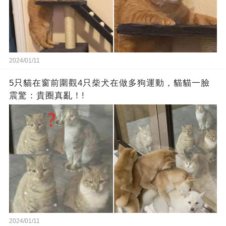
2024/01/11
5只貓在窗前圍觀4只柴犬在做多狗運動，貓貓一臉
震驚：貴圈真亂！!
2024/01/11