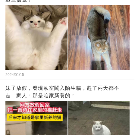
2024/01/15
妹子放假，發現臥室闖入陌生貓，趕了兩天都不
走…家人：那是咱家新養的！