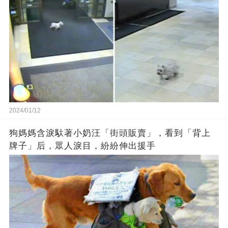
2024/01/12
狗媽媽含淚馱著小奶汪「街頭販賣」，看到「背上
牌子」后，眾人淚目，紛紛伸出援手