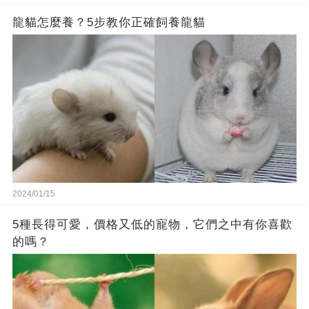
龍貓怎麼養？5步教你正確飼養龍貓
2024/01/15
5種長得可愛，價格又低的寵物，它們之中有你喜歡
的嗎？