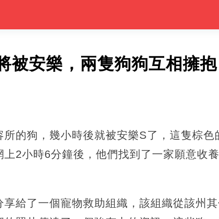
將被安樂，兩隻狗狗互相擁抱
容所的狗，幾小時後就被安樂S了，這隻棕色
網上2小時6分鐘後，他們找到了一家願意收
分享給了一個寵物救助組織，該組織從該州其