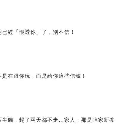
明已經「恨透你」了，別不信！
不是在跟你玩，而是給你這些信號！
陌生貓，趕了兩天都不走…家人：那是咱家新養