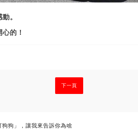
感動。
開心的！
下一頁
打狗狗」，讓我來告訴你為啥