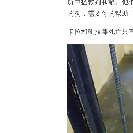
所中拯救狗和貓。他
的狗，需要你的幫助
卡拉和凱拉離死亡只