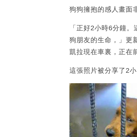
狗狗擁抱的感人畫面
「正好2小時6分鐘
狗朋友的生命，」更
凱拉現在車裏，正在
這張照片被分享了2