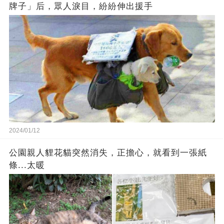
牌子」后，眾人淚目，紛紛伸出援手
2024/01/12
公園親人貍花貓突然消失，正擔心，就看到一張紙
條...太暖