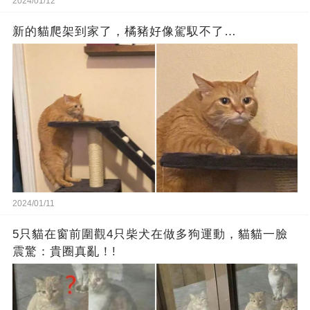
2024/01/12
新的貓爬架到家了，橘豬好像駕馭不了…
2024/01/11
5只貓在窗前圍觀4只柴犬在做多狗運動，貓貓一臉
震驚：貴圈真亂！!