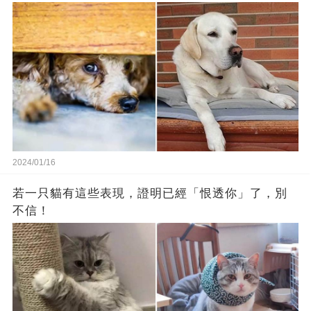
2024/01/16
若一只貓有這些表現，證明已經「恨透你」了，別
不信！