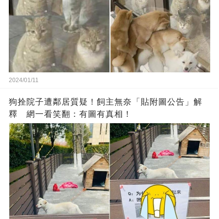
2024/01/11
狗拴院子遭鄰居質疑！飼主無奈「貼附圖公告」解
釋 網一看笑翻：有圖有真相！