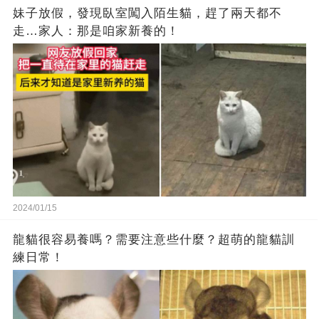
妹子放假，發現臥室闖入陌生貓，趕了兩天都不
走…家人：那是咱家新養的！
2024/01/15
龍貓很容易養嗎？需要注意些什麼？超萌的龍貓訓
練日常！