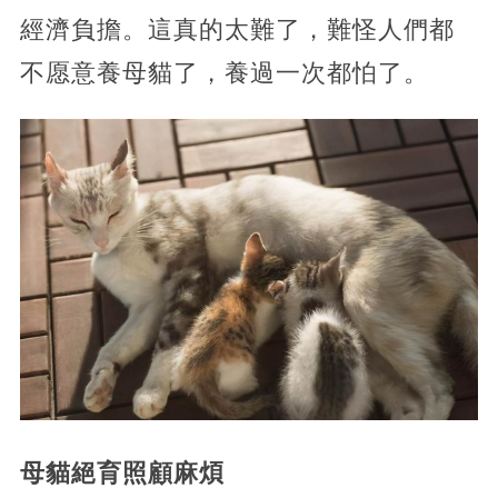
經濟負擔。這真的太難了，難怪人們都
不愿意養母貓了，養過一次都怕了。
母貓絕育照顧麻煩