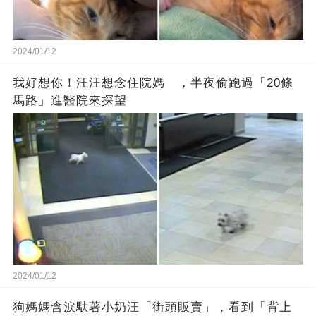
2024/01/12
我好想你！汪汪想念住院媽 ，半夜偷跑過「20條
馬路」進醫院來探望
2024/01/12
狗媽媽含淚馱著小奶汪「街頭販賣」，看到「背上