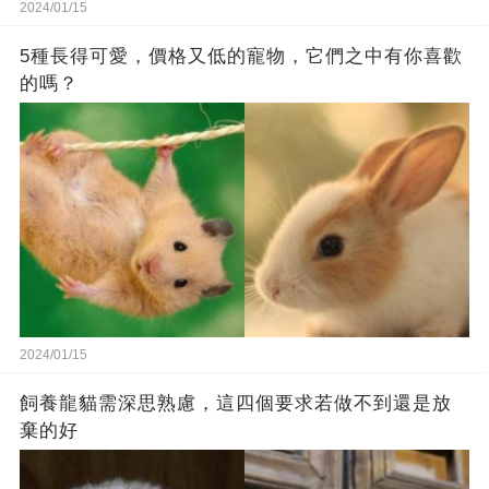
2024/01/15
5種長得可愛，價格又低的寵物，它們之中有你喜歡
的嗎？
2024/01/15
飼養龍貓需深思熟慮，這四個要求若做不到還是放
棄的好