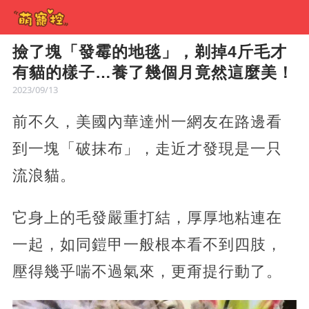
撿了塊「發霉的地毯」，剃掉4斤毛才
有貓的樣子…養了幾個月竟然這麼美！
2023/09/13
前不久，美國內華達州一網友在路邊看
到一塊「破抹布」，走近才發現是一只
流浪貓。
它身上的毛發嚴重打結，厚厚地粘連在
一起，如同鎧甲一般根本看不到四肢，
壓得幾乎喘不過氣來，更甭提行動了。