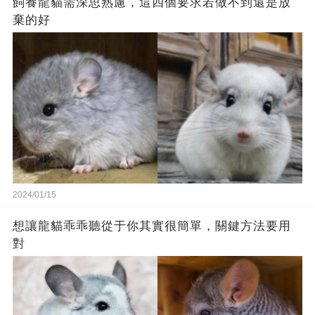
飼養龍貓需深思熟慮，這四個要求若做不到還是放
棄的好
2024/01/15
想讓龍貓乖乖聽從于你其實很簡單，關鍵方法要用
對