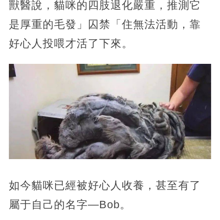
獸醫說，貓咪的四肢退化嚴重，推測它
是厚重的毛發」囚禁「住無法活動，靠
好心人投喂才活了下來。
如今貓咪已經被好心人收養，甚至有了
屬于自己的名字—Bob。