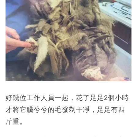
好幾位工作人員一起，花了足足2個小時
才將它臟兮兮的毛發剃干凈，足足有四
斤重。