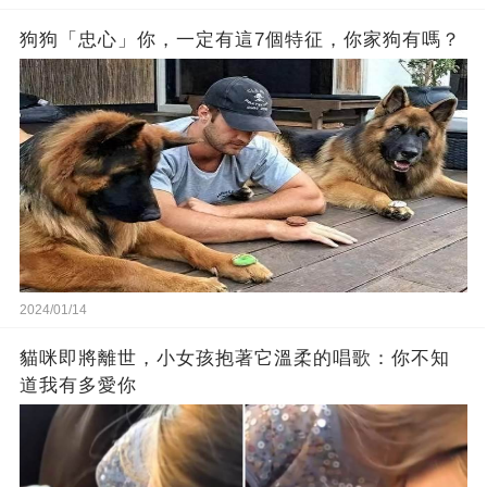
狗狗「忠心」你，一定有這7個特征，你家狗有嗎？
2024/01/14
貓咪即將離世，小女孩抱著它溫柔的唱歌：你不知
道我有多愛你