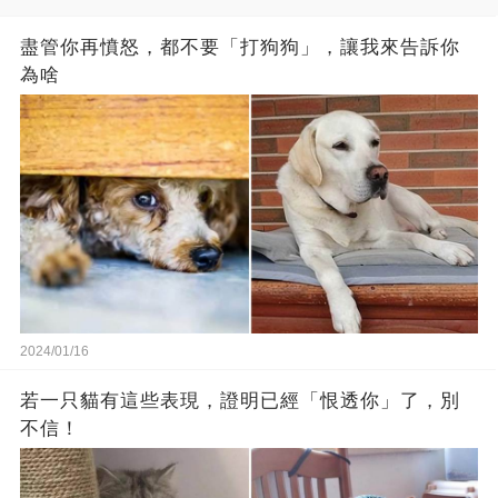
盡管你再憤怒，都不要「打狗狗」，讓我來告訴你
為啥
2024/01/16
若一只貓有這些表現，證明已經「恨透你」了，別
不信！