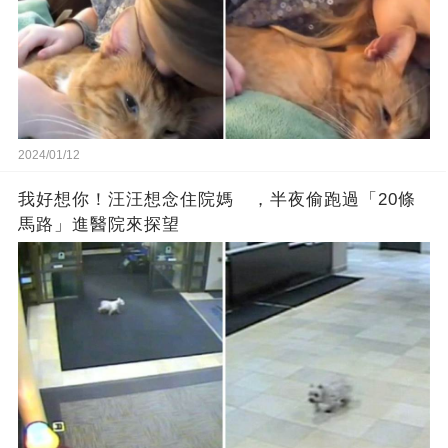
2024/01/12
我好想你！汪汪想念住院媽 ，半夜偷跑過「20條
馬路」進醫院來探望