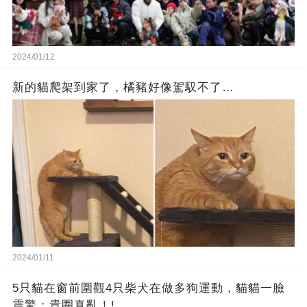
2024/01/12
新的貓爬架到家了，橘豬好像駕馭不了…
2024/01/11
5只貓在窗前圍觀4只柴犬在做多狗運動，貓貓一臉
震驚：貴圈真亂！!