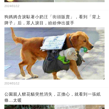
2024/01/12
狗媽媽含淚馱著小奶汪「街頭販賣」，看到「背上
牌子」后，眾人淚目，紛紛伸出援手
2024/01/12
公園親人貍花貓突然消失，正擔心，就看到一張紙
條...太暖