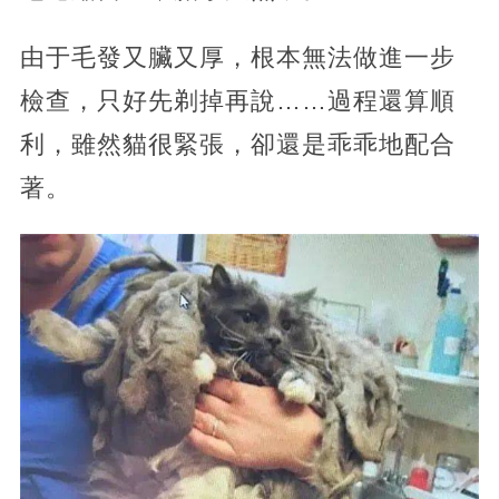
由于毛發又臟又厚，根本無法做進一步
檢查，只好先剃掉再說……過程還算順
利，雖然貓很緊張，卻還是乖乖地配合
著。