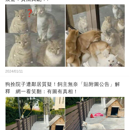
2024/01/11
狗拴院子遭鄰居質疑！飼主無奈「貼附圖公告」解
釋 網一看笑翻：有圖有真相！