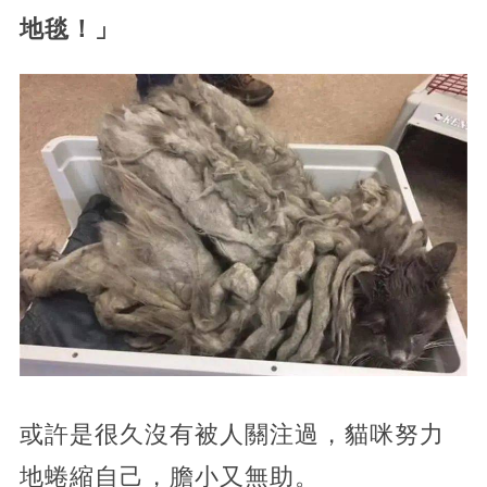
地毯！」
或許是很久沒有被人關注過，貓咪努力
地蜷縮自己，膽小又無助。