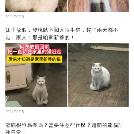
2024/01/15
妹子放假，發現臥室闖入陌生貓，趕了兩天都不
走…家人：那是咱家新養的！
2024/01/15
龍貓很容易養嗎？需要注意些什麼？超萌的龍貓訓
練日常！