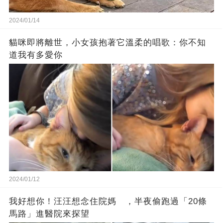
2024/01/14
貓咪即將離世，小女孩抱著它溫柔的唱歌：你不知
道我有多愛你
2024/01/12
我好想你！汪汪想念住院媽 ，半夜偷跑過「20條
馬路」進醫院來探望