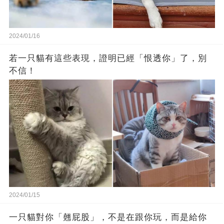
2024/01/16
若一只貓有這些表現，證明已經「恨透你」了，別
不信！
2024/01/15
一只貓對你「翹屁股」，不是在跟你玩，而是給你