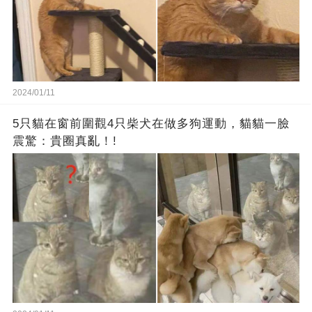
2024/01/11
5只貓在窗前圍觀4只柴犬在做多狗運動，貓貓一臉
震驚：貴圈真亂！!