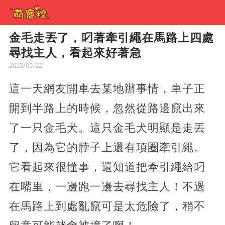
金毛走丟了，叼著牽引繩在馬路上四處
尋找主人，看起來好著急
2023/05/22
這一天網友開車去某地辦事情，車子正
開到半路上的時候，忽然從路邊竄出來
了一只金毛犬。這只金毛犬明顯是走丟
了，因為它的脖子上還有項圈牽引繩。
它看起來很懂事，還知道把牽引繩給叼
在嘴里，一邊跑一邊去尋找主人！不過
在馬路上到處亂竄可是太危險了，稍不