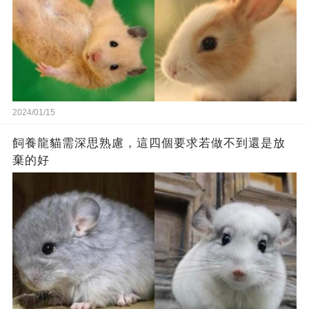
2024/01/15
飼養龍貓需深思熟慮，這四個要求若做不到還是放
棄的好