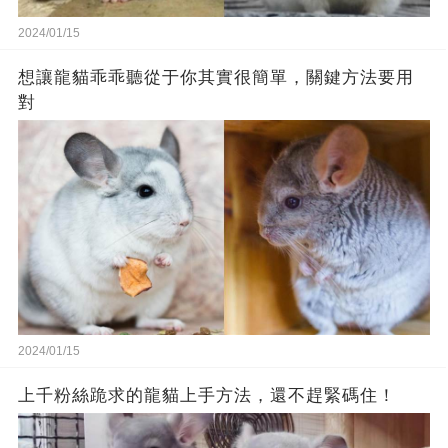
2024/01/15
想讓龍貓乖乖聽從于你其實很簡單，關鍵方法要用
對
2024/01/15
上千粉絲跪求的龍貓上手方法，還不趕緊碼住！