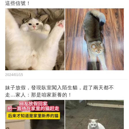
這些信號！
2024/01/15
妹子放假，發現臥室闖入陌生貓，趕了兩天都不
走…家人：那是咱家新養的！