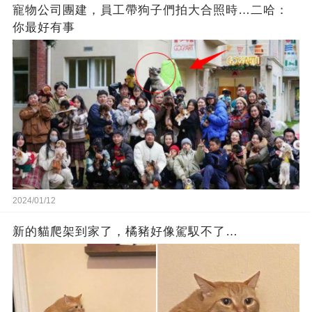
寵物公司團建，員工帶狗子們拍大合照時…二哈：
你最好有事
2024/01/12
新的貓爬架到家了，橘豬好像駕馭不了…