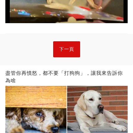
下一頁
盡管你再憤怒，都不要「打狗狗」，讓我來告訴你
為啥