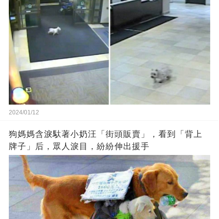
2024/01/12
狗媽媽含淚馱著小奶汪「街頭販賣」，看到「背上
牌子」后，眾人淚目，紛紛伸出援手