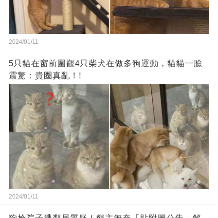
2024/01/11
5只貓在窗前圍觀4只柴犬在做多狗運動，貓貓一臉
震驚：貴圈真亂！!
2024/01/11