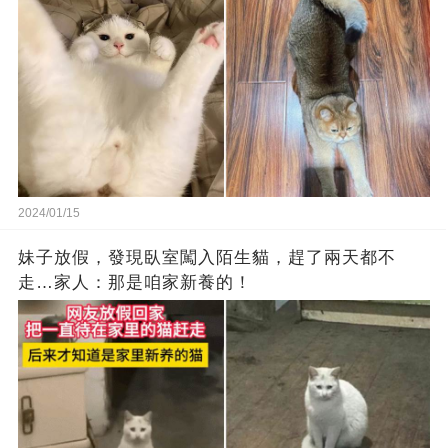
2024/01/15
妹子放假，發現臥室闖入陌生貓，趕了兩天都不
走…家人：那是咱家新養的！