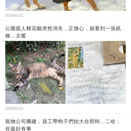
2024/01/12
公園親人貍花貓突然消失，正擔心，就看到一張紙
條...太暖
2024/01/12
寵物公司團建，員工帶狗子們拍大合照時…二哈：
你最好有事