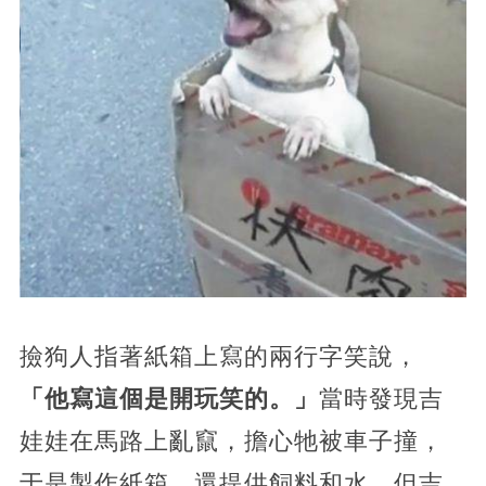
撿狗人指著紙箱上寫的兩行字笑說，
「他寫這個是開玩笑的。」
當時發現吉
娃娃在馬路上亂竄，擔心牠被車子撞，
于是製作紙箱，還提供飼料和水，但吉