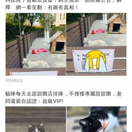
狗拴院子遭鄰居質疑！飼主無奈「貼附圖公告」解
釋 網一看笑翻：有圖有真相！
2024/01/11
貓咪每天去甜甜圈店排隊，不僅獲專屬甜甜圈，老
闆還親自認證：超級VIP!