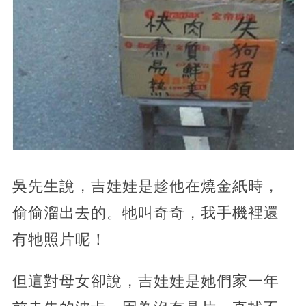
吳先生說，吉娃娃是趁他在燒金紙時，
偷偷溜出去的。牠叫奇奇，我手機裡還
有牠照片呢！
但這對母女卻說，吉娃娃是她們家一年