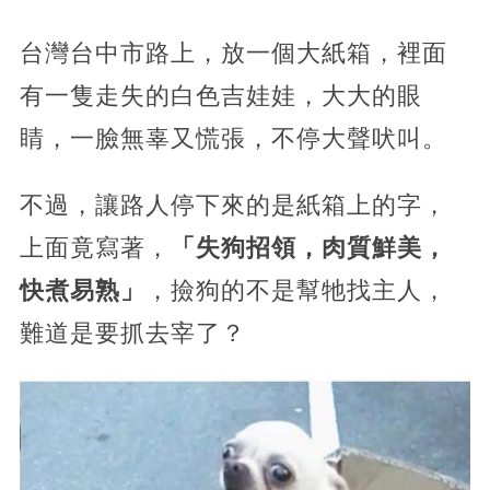
台灣台中市路上，放一個大紙箱，裡面
有一隻走失的白色吉娃娃，大大的眼
睛，一臉無辜又慌張，不停大聲吠叫。
不過，讓路人停下來的是紙箱上的字，
上面竟寫著，
「失狗招領，肉質鮮美，
快煮易熟」
，撿狗的不是幫牠找主人，
難道是要抓去宰了？