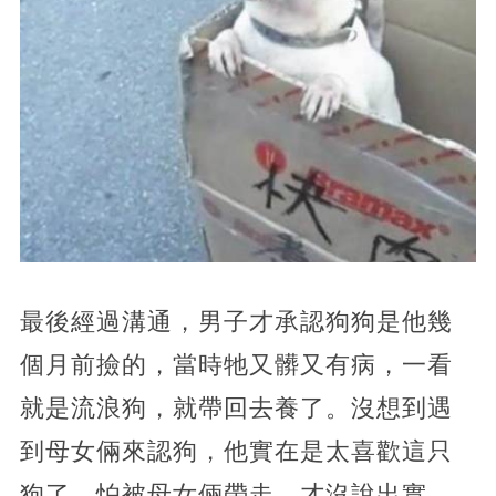
最後經過溝通，男子才承認狗狗是他幾
個月前撿的，當時牠又髒又有病，一看
就是流浪狗，就帶回去養了。沒想到遇
到母女倆來認狗，他實在是太喜歡這只
狗了，怕被母女倆帶走，才沒說出實