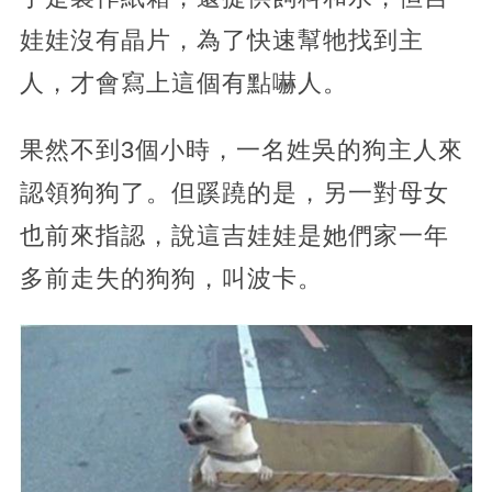
娃娃沒有晶片，為了快速幫牠找到主
人，才會寫上這個有點嚇人。
果然不到3個小時，一名姓吳的狗主人來
認領狗狗了。但蹊蹺的是，另一對母女
也前來指認，說這吉娃娃是她們家一年
多前走失的狗狗，叫波卡。