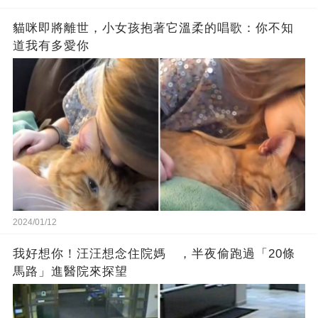
貓咪即將離世，小女孩抱著它溫柔的唱歌：你不知
道我有多愛你
2024/01/12
我好想你！汪汪想念住院媽 ，半夜偷跑過「20條
馬路」進醫院來探望