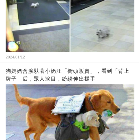
2024/01/12
狗媽媽含淚馱著小奶汪「街頭販賣」，看到「背上
牌子」后，眾人淚目，紛紛伸出援手