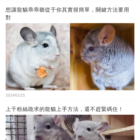
想讓龍貓乖乖聽從于你其實很簡單，關鍵方法要用
對
2024/01/15
上千粉絲跪求的龍貓上手方法，還不趕緊碼住！