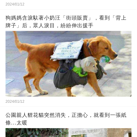
2024/01/12
狗媽媽含淚馱著小奶汪「街頭販賣」，看到「背上
牌子」后，眾人淚目，紛紛伸出援手
2024/01/12
公園親人貍花貓突然消失，正擔心，就看到一張紙
條...太暖