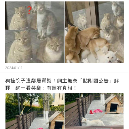
2024/01/11
狗拴院子遭鄰居質疑！飼主無奈「貼附圖公告」解
釋 網一看笑翻：有圖有真相！