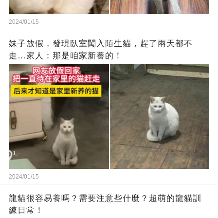
2024/01/15
妹子放假，發現臥室闖入陌生貓，趕了兩天都不
走…家人：那是咱家新養的！
2024/01/15
龍貓很容易養嗎？需要注意些什麼？超萌的龍貓訓
練日常！