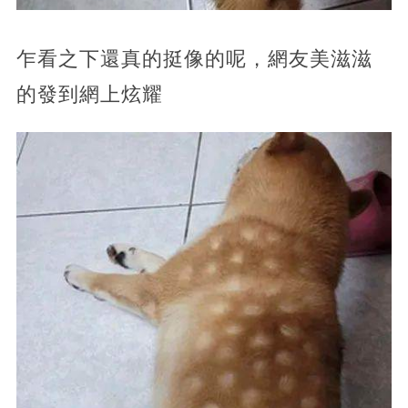
乍看之下還真的挺像的呢，網友美滋滋
的發到網上炫耀