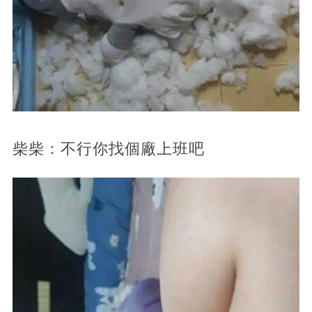
柴柴：不行你找個廠上班吧