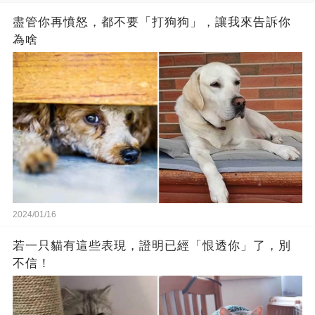
盡管你再憤怒，都不要「打狗狗」，讓我來告訴你
為啥
2024/01/16
若一只貓有這些表現，證明已經「恨透你」了，別
不信！