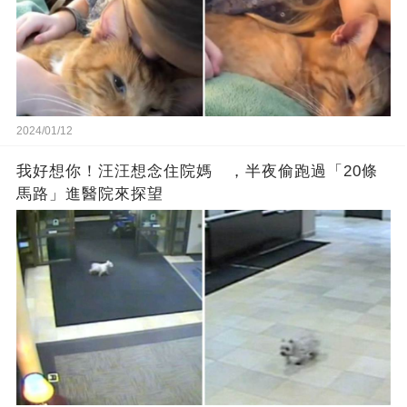
2024/01/12
我好想你！汪汪想念住院媽 ，半夜偷跑過「20條
馬路」進醫院來探望