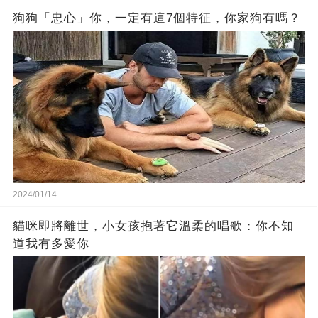
狗狗「忠心」你，一定有這7個特征，你家狗有嗎？
2024/01/14
貓咪即將離世，小女孩抱著它溫柔的唱歌：你不知
道我有多愛你