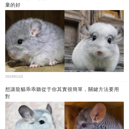
棄的好
2024/01/15
想讓龍貓乖乖聽從于你其實很簡單，關鍵方法要用
對