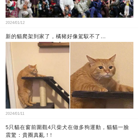
2024/01/12
新的貓爬架到家了，橘豬好像駕馭不了…
2024/01/11
5只貓在窗前圍觀4只柴犬在做多狗運動，貓貓一臉
震驚：貴圈真亂！!