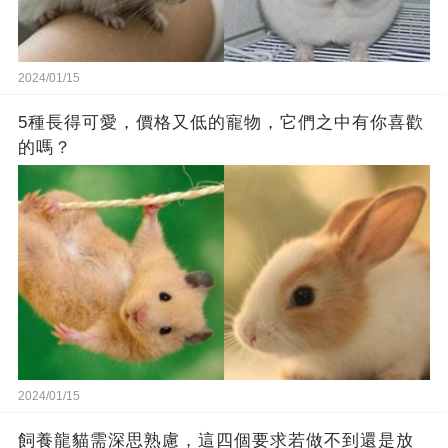
2024/01/15
5種長得可愛，價格又低的寵物，它們之中有你喜歡
的嗎？
2024/01/15
飼養龍貓需深思熟慮，這四個要求若做不到還是放