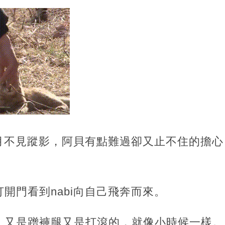
數月不見蹤影，阿貝有點難過卻又止不住的擔
開門看到nabi向自己飛奔而來。
，又是蹭褲腿又是打滾的，就像小時候一樣。