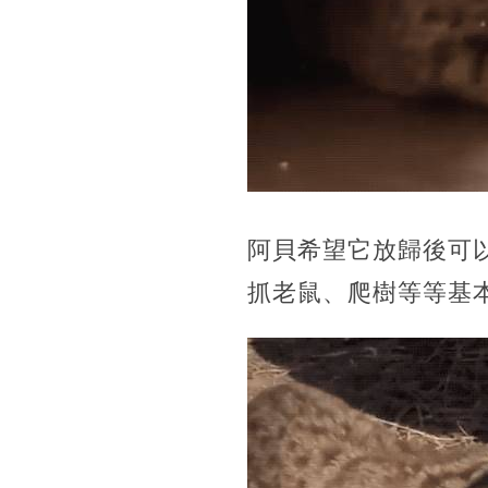
阿貝希望它放歸後可
抓老鼠、爬樹等等基