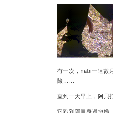
有一次，nabi一連
險……
直到一天早上，阿貝打
它跑到阿貝身邊撒嬌