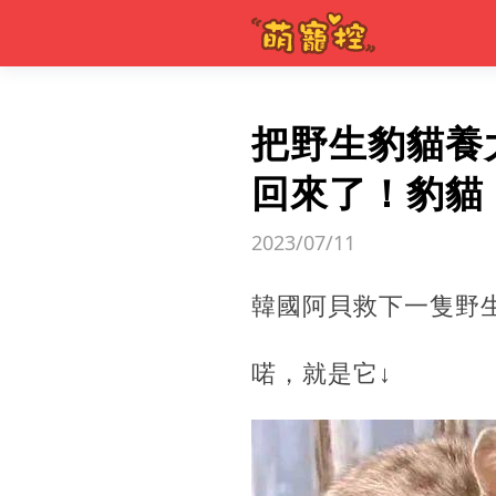
把野生豹貓養
回來了！豹貓
2023/07/11
韓國阿貝救下一隻野
喏，就是它↓