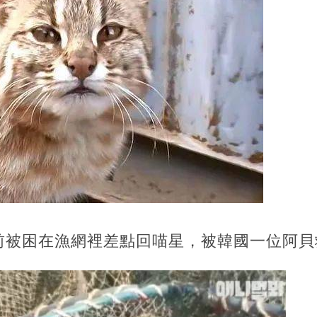
年前被困在漁網裡差點回喵星，被韓國一位阿