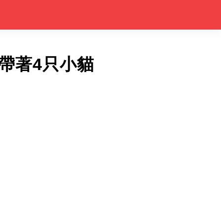
帶著4只小貓