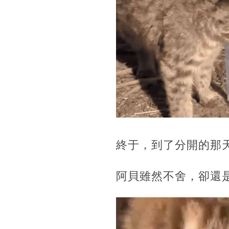
終于，到了分開的那
阿貝雖然不舍，卻還