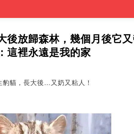
大後放歸森林，幾個月後它又
：這裡永遠是我的家
生豹貓，長大後…又奶又粘人！