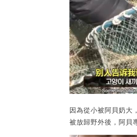
因為從小被阿貝奶大，
被放歸野外後，阿貝