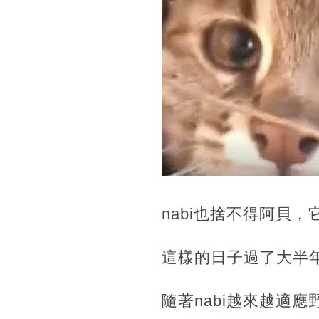
nabi也捨不得阿貝
這樣的日子過了大半
隨著nabi越來越適