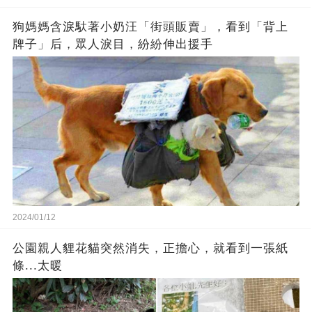
狗媽媽含淚馱著小奶汪「街頭販賣」，看到「背上
牌子」后，眾人淚目，紛紛伸出援手
2024/01/12
公園親人貍花貓突然消失，正擔心，就看到一張紙
條...太暖