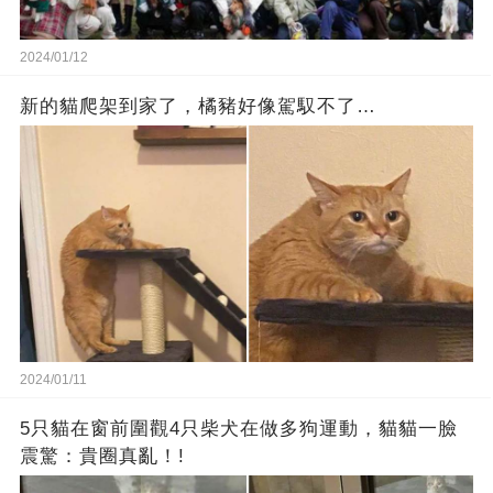
2024/01/12
新的貓爬架到家了，橘豬好像駕馭不了…
2024/01/11
5只貓在窗前圍觀4只柴犬在做多狗運動，貓貓一臉
震驚：貴圈真亂！!