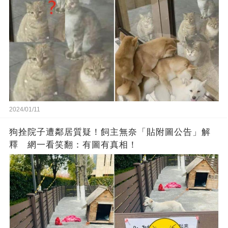
2024/01/11
狗拴院子遭鄰居質疑！飼主無奈「貼附圖公告」解
釋 網一看笑翻：有圖有真相！