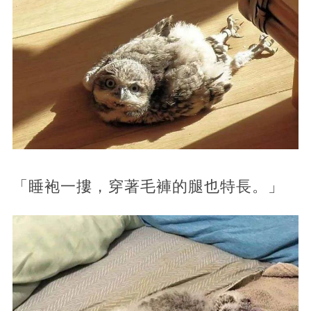
「睡袍一摟，穿著毛褲的腿也特長。」