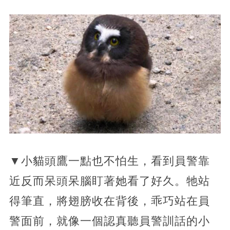
▼小貓頭鷹一點也不怕生，看到員警靠
近反而呆頭呆腦盯著她看了好久。牠站
得筆直，將翅膀收在背後，乖巧站在員
警面前，就像一個認真聽員警訓話的小