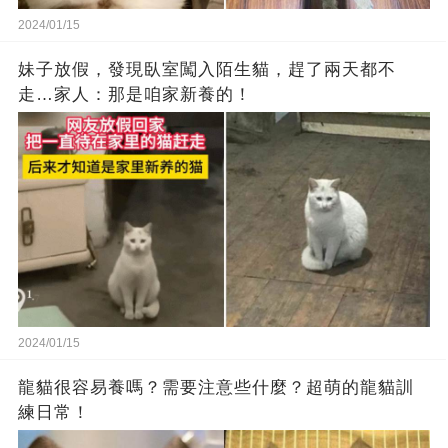
2024/01/15
妹子放假，發現臥室闖入陌生貓，趕了兩天都不
走…家人：那是咱家新養的！
2024/01/15
龍貓很容易養嗎？需要注意些什麼？超萌的龍貓訓
練日常！