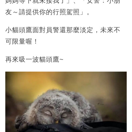
媽媽等下就來接我了」、「女警：小朋
友～請提供你的行照駕照」。
小貓頭鷹面對員警還那麼淡定，未來不
可限量喔！
再來吸一波貓頭鷹~