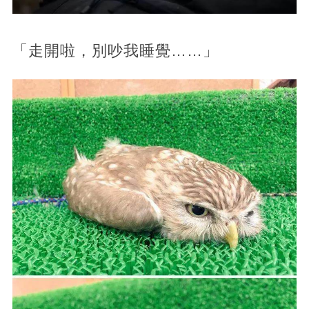
「走開啦，別吵我睡覺……」