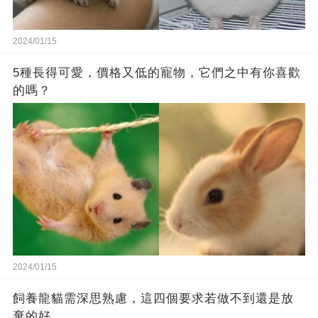
2024/01/15
5種長得可愛，價格又低的寵物，它們之中有你喜歡
的嗎？
2024/01/15
飼養龍貓需深思熟慮，這四個要求若做不到還是放
棄的好