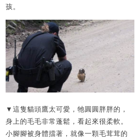
孩。
▼這隻貓頭鷹太可愛，牠圓圓胖胖的，
身上的毛毛非常蓬鬆，看起來很柔軟。
小腳腳被身體擋著，就像一顆毛茸茸的