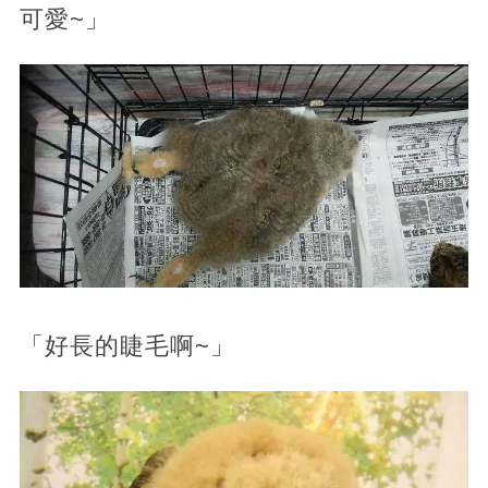
可愛~」
「好長的睫毛啊~」