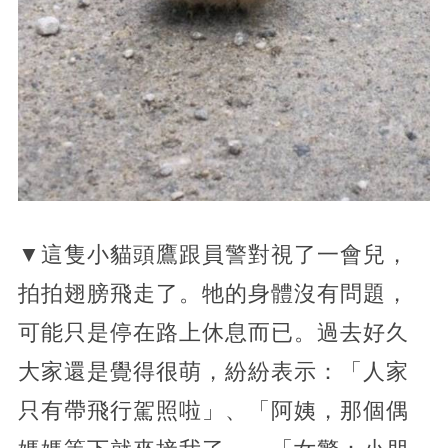
▼這隻小貓頭鷹跟員警對視了一會兒，
拍拍翅膀飛走了。牠的身體沒有問題，
可能只是停在路上休息而已。過去好久
大家還是覺得很萌，紛紛表示：「人家
只有帶飛行駕照啦」、「阿姨，那個偶