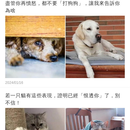
盡管你再憤怒，都不要「打狗狗」，讓我來告訴你
為啥
2024/01/16
若一只貓有這些表現，證明已經「恨透你」了，別
不信！