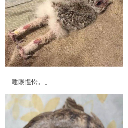
「睡眼惺忪。」