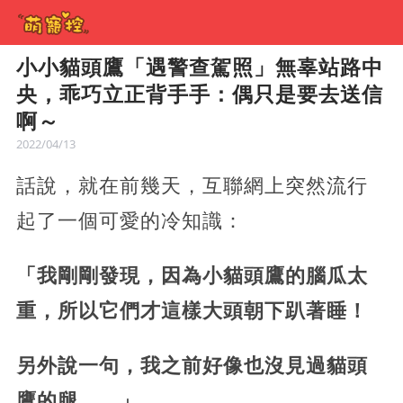
小小貓頭鷹「遇警查駕照」無辜站路中
央，乖巧立正背手手：偶只是要去送信
啊～
2022/04/13
話說，就在前幾天，互聯網上突然流行
起了一個可愛的冷知識：
「我剛剛發現，因為小貓頭鷹的腦瓜太
重，所以它們才這樣大頭朝下趴著睡！
另外說一句，我之前好像也沒見過貓頭
鷹的腿……」