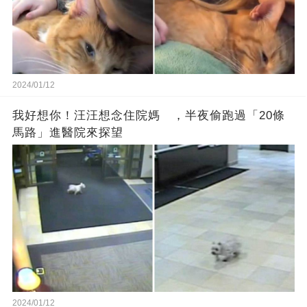
2024/01/12
我好想你！汪汪想念住院媽 ，半夜偷跑過「20條
馬路」進醫院來探望
2024/01/12