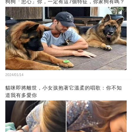
狗狗「忠心」你，一定有這7個特征，你家狗有嗎？
2024/01/14
貓咪即將離世，小女孩抱著它溫柔的唱歌：你不知
道我有多愛你