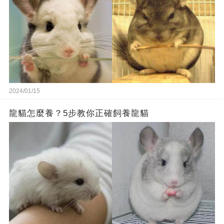
2024/01/15
龍貓怎麼養？5步教你正確飼養龍貓