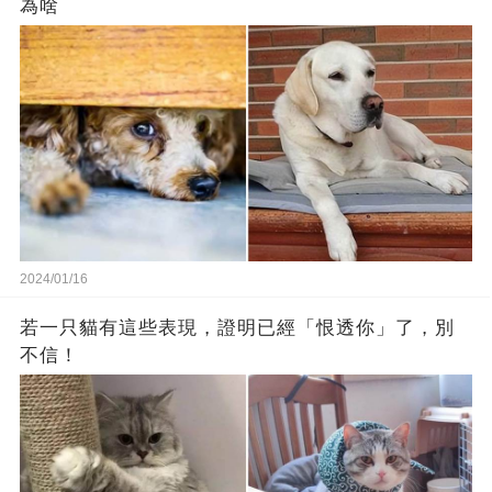
為啥
2024/01/16
若一只貓有這些表現，證明已經「恨透你」了，別
不信！