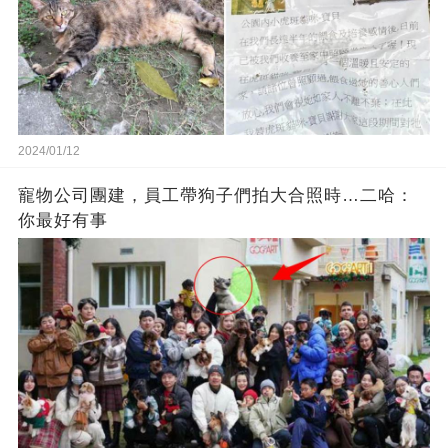
2024/01/12
寵物公司團建，員工帶狗子們拍大合照時…二哈：
你最好有事