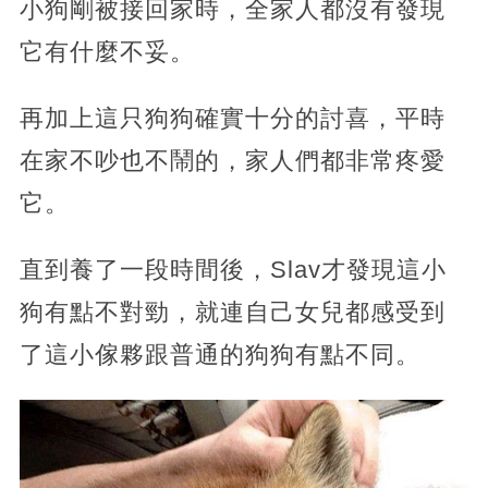
小狗剛被接回家時，全家人都沒有發現
它有什麼不妥。
再加上這只狗狗確實十分的討喜，平時
在家不吵也不鬧的，家人們都非常疼愛
它。
直到養了一段時間後，Slav才發現這小
狗有點不對勁，就連自己女兒都感受到
了這小傢夥跟普通的狗狗有點不同。