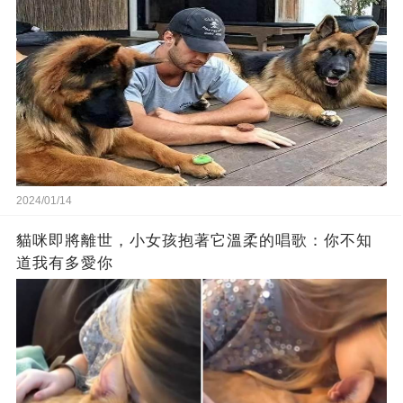
2024/01/14
貓咪即將離世，小女孩抱著它溫柔的唱歌：你不知
道我有多愛你