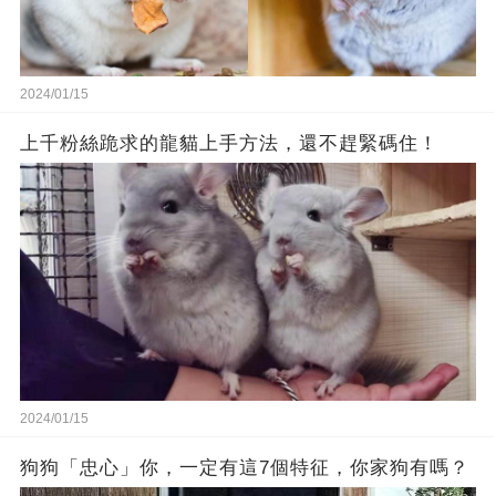
2024/01/15
上千粉絲跪求的龍貓上手方法，還不趕緊碼住！
2024/01/15
狗狗「忠心」你，一定有這7個特征，你家狗有嗎？