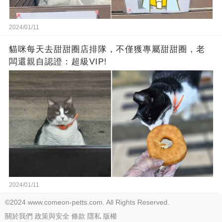
2024/01/11
貓咪每天去甜甜圈店排隊，不僅獲專屬甜甜圈，老
闆還親自認證：超級VIP!
2024/01/11
©2024 www.comeon-petts.com. All Rights Reserved.
關於我們
政策與安全
條款
隱私
版權