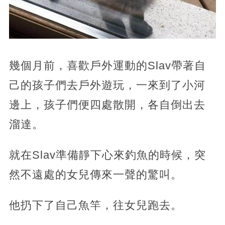
幾個月前，喜歡戶外運動的Slav帶著自
己的孩子們去戶外遊玩，一來到了小河
邊上，孩子們便四處散開，各自倒出去
溜達。
就在Slav準備靜下心來釣魚的時候，突
然不遠處的女兒傳來一聲的驚叫。
他扔下了自己魚竿，往女兒跑去。