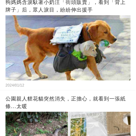
狗媽媽含淚馱著小奶汪「街頭販賣」，看到「背上
牌子」后，眾人淚目，紛紛伸出援手
2024/01/12
公園親人貍花貓突然消失，正擔心，就看到一張紙
條...太暖