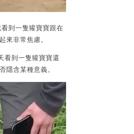
後就看到一隻獾寶寶跟在
起來非常焦慮。
白天看到一隻獾寶寶還
否隱含某種意義。