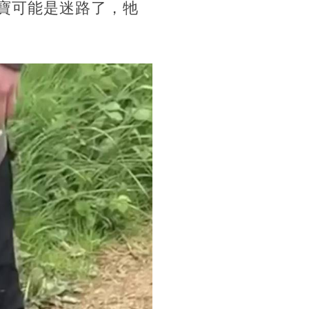
隻獾寶寶可能是迷路了，牠