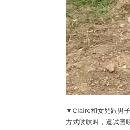
▼Claire和女兒
方式吱吱叫，還試圖咬