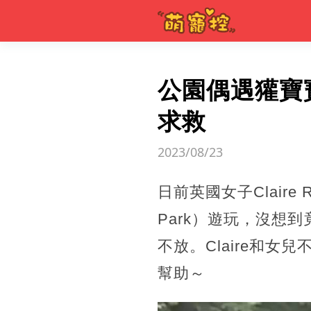
公園偶遇獾寶
求救
2023/08/23
日前英國女子Claire 
Park）遊玩，沒想
不放。Claire和
幫助～