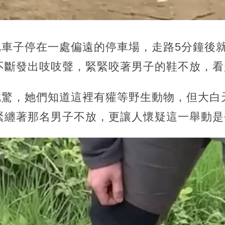
女兒把車子停在一處偏遠的停車場，走路5分鐘
不斷發出吱吱聲，緊緊咬著男子的鞋不放，看
非常吃驚，她們知道這裡有獾等野生動物，但大
緊纏著那名男子不放，更讓人懷疑這一舉動是