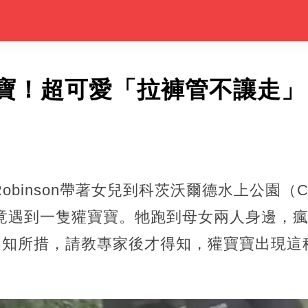
寶！超可愛「拉褲管不讓走」
Robinson帶著女兒到科茨沃爾德水上公園（Cots
到竟遇到一隻獾寶寶。牠跑到母女兩人身邊，
女兒不知所措，請教專家後才得知，獾寶寶出現