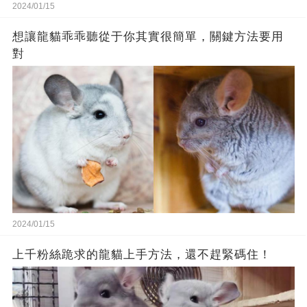
2024/01/15
想讓龍貓乖乖聽從于你其實很簡單，關鍵方法要用
對
2024/01/15
上千粉絲跪求的龍貓上手方法，還不趕緊碼住！