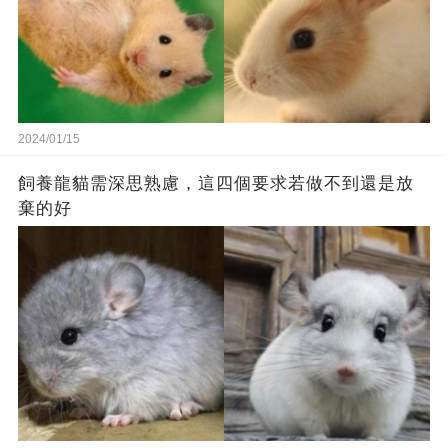
2024/01/15
飼養龍貓需深思熟慮，這四個要求若做不到還是放
棄的好