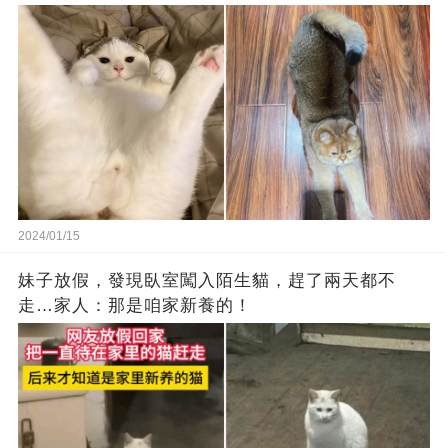
2024/01/15
妹子放假，發現臥室闖入陌生貓，趕了兩天都不
走…家人：那是咱家新養的！