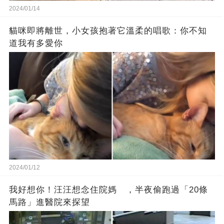
2024/01/14
貓咪即將離世，小女孩抱著它溫柔的唱歌：你不知
道我有多愛你
2024/01/12
我好想你！汪汪想念住院媽 ，半夜偷跑過「20條
馬路」進醫院來探望