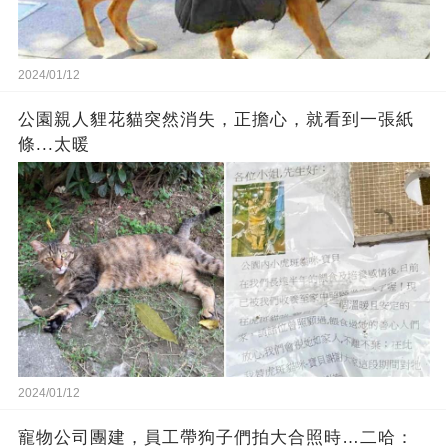
2024/01/12
公園親人貍花貓突然消失，正擔心，就看到一張紙
條...太暖
2024/01/12
寵物公司團建，員工帶狗子們拍大合照時…二哈：