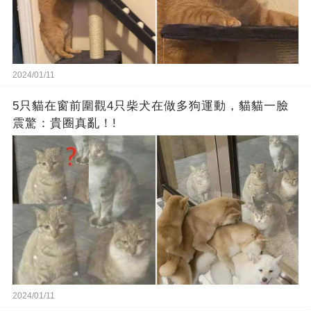
2024/01/11
5只貓在窗前圍觀4只柴犬在做多狗運動，貓貓一臉
震驚：貴圈真亂！!
2024/01/11