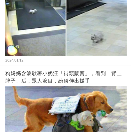
2024/01/12
狗媽媽含淚馱著小奶汪「街頭販賣」，看到「背上
牌子」后，眾人淚目，紛紛伸出援手