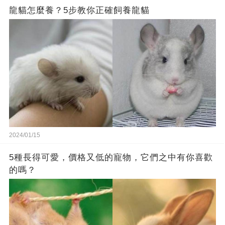
龍貓怎麼養？5步教你正確飼養龍貓
2024/01/15
5種長得可愛，價格又低的寵物，它們之中有你喜歡
的嗎？