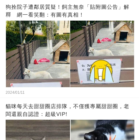
狗拴院子遭鄰居質疑！飼主無奈「貼附圖公告」解
釋 網一看笑翻：有圖有真相！
2024/01/11
貓咪每天去甜甜圈店排隊，不僅獲專屬甜甜圈，老
闆還親自認證：超級VIP!