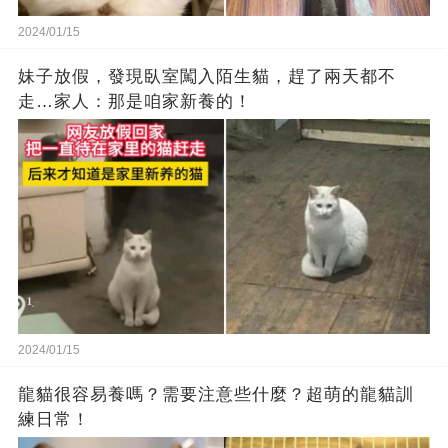
2024/01/15
妹子放假，發現臥室闖入陌生貓，趕了兩天都不
走…家人：那是咱家新養的！
2024/01/15
龍貓很容易養嗎？需要注意些什麼？超萌的龍貓訓
練日常！