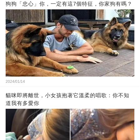
狗狗「忠心」你，一定有這7個特征，你家狗有嗎？
2024/01/14
貓咪即將離世，小女孩抱著它溫柔的唱歌：你不知
道我有多愛你