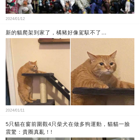
2024/01/12
新的貓爬架到家了，橘豬好像駕馭不了…
2024/01/11
5只貓在窗前圍觀4只柴犬在做多狗運動，貓貓一臉
震驚：貴圈真亂！!