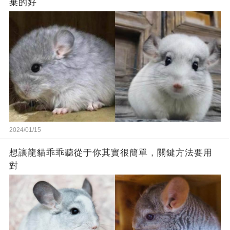
棄的好
2024/01/15
想讓龍貓乖乖聽從于你其實很簡單，關鍵方法要用
對