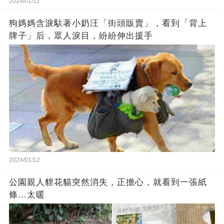
2024/01/12
狗媽媽含淚馱著小奶汪「街頭販賣」，看到「背上
牌子」后，眾人淚目，紛紛伸出援手
2024/01/12
公園親人貍花貓突然消失，正擔心，就看到一張紙
條...太暖