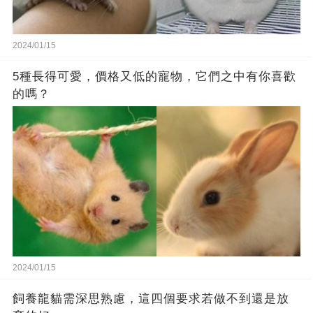
2024/01/15
5種長得可愛，價格又低的寵物，它們之中有你喜歡
的嗎？
2024/01/15
飼養龍貓需深思熟慮，這四個要求若做不到還是放