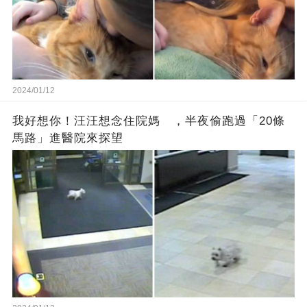
2024/01/12
我好想你！汪汪想念住院媽 ，半夜偷跑過「20條
馬路」進醫院來探望