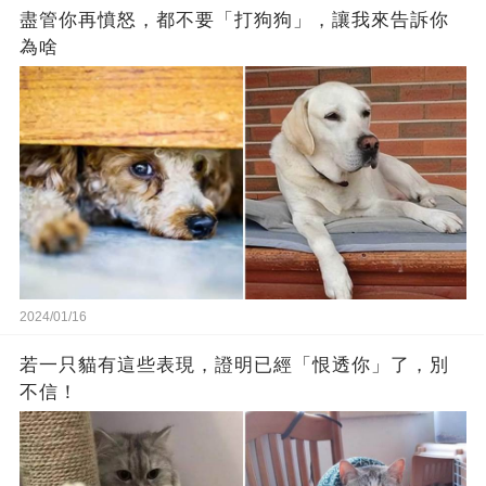
盡管你再憤怒，都不要「打狗狗」，讓我來告訴你
為啥
2024/01/16
若一只貓有這些表現，證明已經「恨透你」了，別
不信！