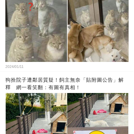
2024/01/11
狗拴院子遭鄰居質疑！飼主無奈「貼附圖公告」解
釋 網一看笑翻：有圖有真相！