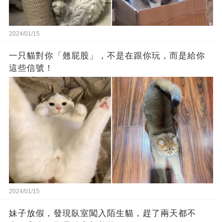
2024/01/15
一只貓對你「翹屁股」，不是在跟你玩，而是給你
這些信號！
2024/01/15
妹子放假，發現臥室闖入陌生貓，趕了兩天都不