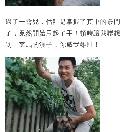
過了一會兒，估計是掌握了其中的竅門
了，竟然開始甩起了手！頓時讓我聯想
到「套馬的漢子，你威武雄壯！」