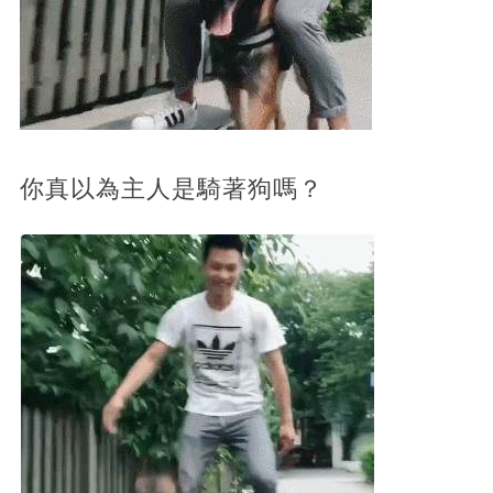
你真以為主人是騎著狗嗎？