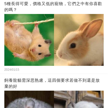
5種長得可愛，價格又低的寵物，它們之中有你喜歡
的嗎？
2024/01/15
飼養龍貓需深思熟慮，這四個要求若做不到還是放
棄的好