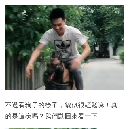
不過看狗子的樣子，貌似很輕鬆嘛！真
的是這樣嗎？我們動圖來看一下