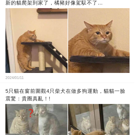
新的貓爬架到家了，橘豬好像駕馭不了…
2024/01/11
5只貓在窗前圍觀4只柴犬在做多狗運動，貓貓一臉
震驚：貴圈真亂！!