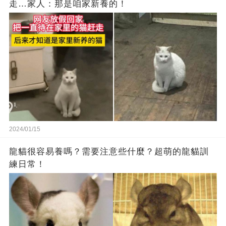
走…家人：那是咱家新養的！
2024/01/15
龍貓很容易養嗎？需要注意些什麼？超萌的龍貓訓
練日常！