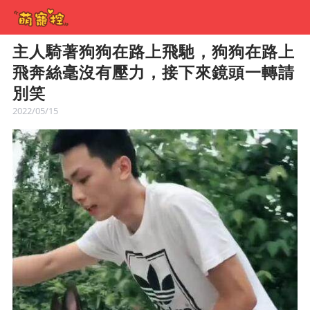
主人騎著狗狗在路上飛馳，狗狗在路上
飛奔絲毫沒有壓力，接下來鏡頭一轉請
別笑
2022/05/15