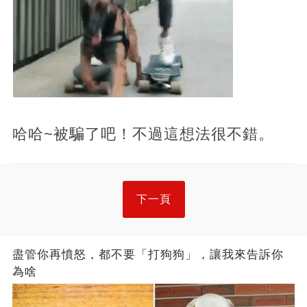
哈哈~被騙了吧！不過這想法很不錯。
下一頁
盡管你再憤怒，都不要「打狗狗」，讓我來告訴你
為啥