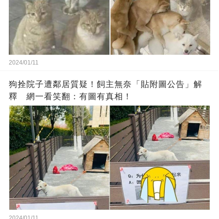
2024/01/11
狗拴院子遭鄰居質疑！飼主無奈「貼附圖公告」解
釋 網一看笑翻：有圖有真相！
2024/01/11