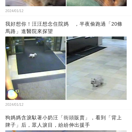
2024/01/12
我好想你！汪汪想念住院媽 ，半夜偷跑過「20條
馬路」進醫院來探望
2024/01/12
狗媽媽含淚馱著小奶汪「街頭販賣」，看到「背上
牌子」后，眾人淚目，紛紛伸出援手