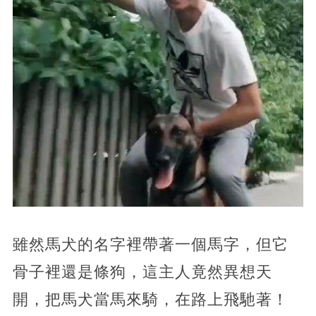
雖然馬犬的名字裡帶著一個馬字，但它
骨子裡還是條狗，這主人竟然異想天
開，把馬犬當馬來騎，在路上飛馳著！