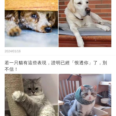
2024/01/16
若一只貓有這些表現，證明已經「恨透你」了，別
不信！