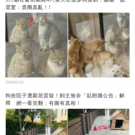
震驚：貴圈真亂！!
2024/01/11
狗拴院子遭鄰居質疑！飼主無奈「貼附圖公告」解
釋 網一看笑翻：有圖有真相！