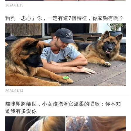
2024/01/15
狗狗「忠心」你，一定有這7個特征，你家狗有嗎？
2024/01/14
貓咪即將離世，小女孩抱著它溫柔的唱歌：你不知
道我有多愛你