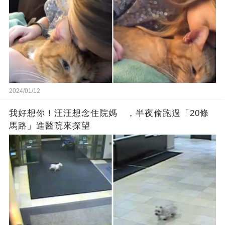
2024/01/12
我好想你！汪汪想念住院媽 ，半夜偷跑過「20條
馬路」進醫院來探望