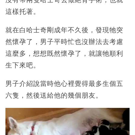
這樣托著。
就在白哈士奇剛成年不久後，發現牠突
然懷孕了，男子平時忙也沒辦法去考慮
這麼多，想想既然懷孕了，就讓牠順利
生下來吧。
男子介紹說當時他心裡覺得最多生個五
六隻，然後送給他的幾個朋友。