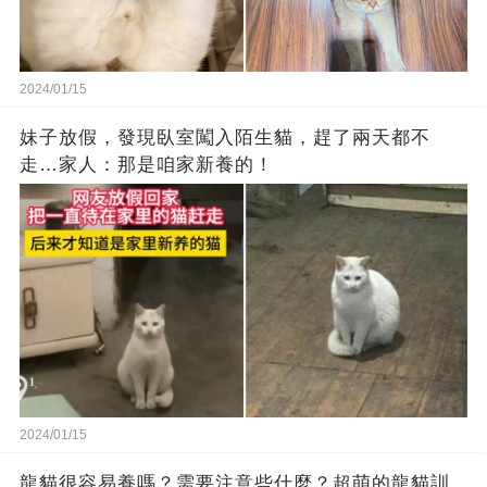
2024/01/15
妹子放假，發現臥室闖入陌生貓，趕了兩天都不
走…家人：那是咱家新養的！
2024/01/15
龍貓很容易養嗎？需要注意些什麼？超萌的龍貓訓