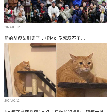
2024/01/12
新的貓爬架到家了，橘豬好像駕馭不了…
2024/01/11
5只貓在窗前圍觀4只柴犬在做多狗運動，貓貓一臉