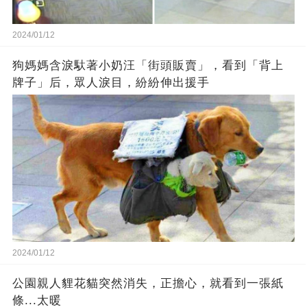
2024/01/12
狗媽媽含淚馱著小奶汪「街頭販賣」，看到「背上
牌子」后，眾人淚目，紛紛伸出援手
2024/01/12
公園親人貍花貓突然消失，正擔心，就看到一張紙
條...太暖