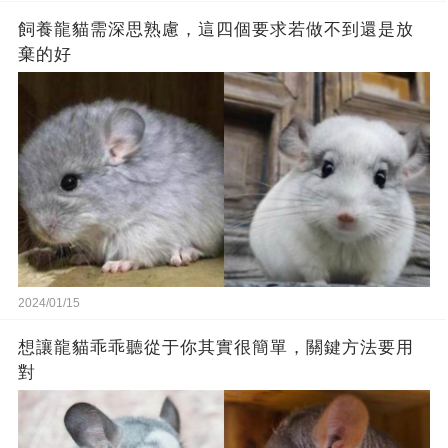
飼養龍貓需深思熟慮，這四個要求若做不到還是放
棄的好
2024/01/15
想讓龍貓乖乖聽從于你其實很簡單，關鍵方法要用
對