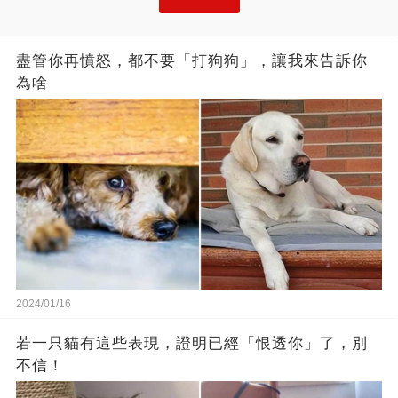
盡管你再憤怒，都不要「打狗狗」，讓我來告訴你
為啥
2024/01/16
若一只貓有這些表現，證明已經「恨透你」了，別
不信！