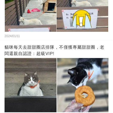
2024/01/11
貓咪每天去甜甜圈店排隊，不僅獲專屬甜甜圈，老
闆還親自認證：超級VIP!