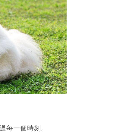
過每一個時刻。