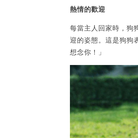
熱情的歡迎
每當主人回家時，狗
迎的姿態。這是狗狗
想念你！」