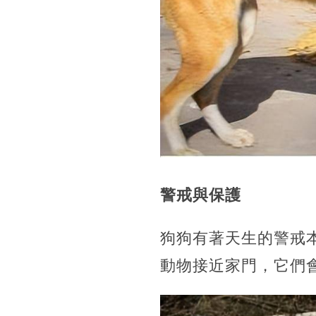
警戒與保護
狗狗有著天生的警戒
動物接近家門，它們