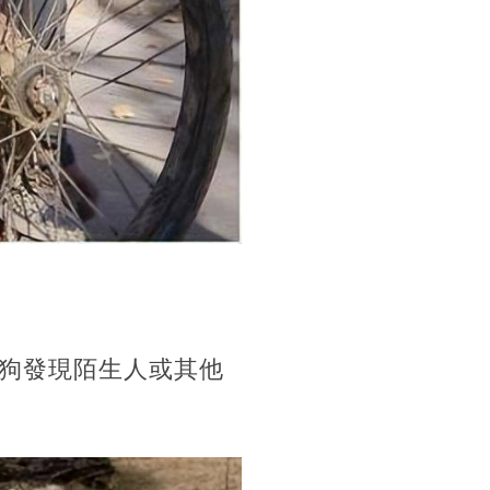
狗發現陌生人或其他