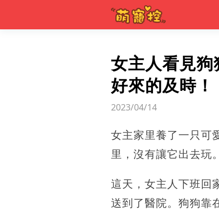
女主人看見狗
好來的及時！
2023/04/14
女主家里養了一只可
里，沒有讓它出去玩
這天，女主人下班回
送到了醫院。狗狗靠