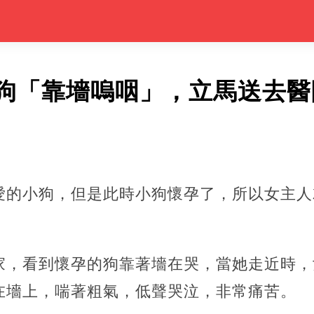
狗「靠墻嗚咽」，立馬送去醫
愛的小狗，但是此時小狗懷孕了，所以女主人
。
家，看到懷孕的狗靠著墻在哭，當她走近時，
在墻上，喘著粗氣，低聲哭泣，非常痛苦。