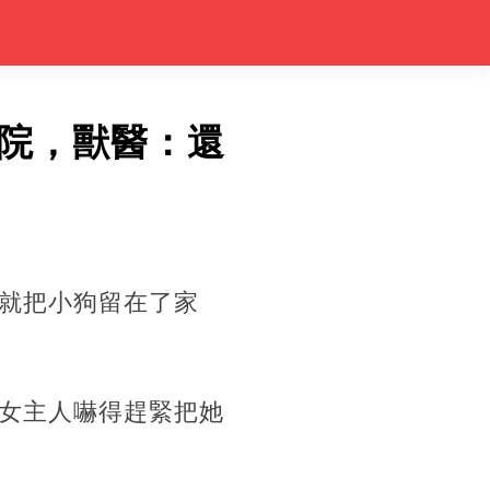
院，獸醫：還
就把小狗留在了家
女主人嚇得趕緊把她