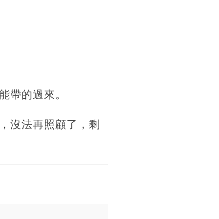
能帶的過來。
，沒法再照顧了，剩