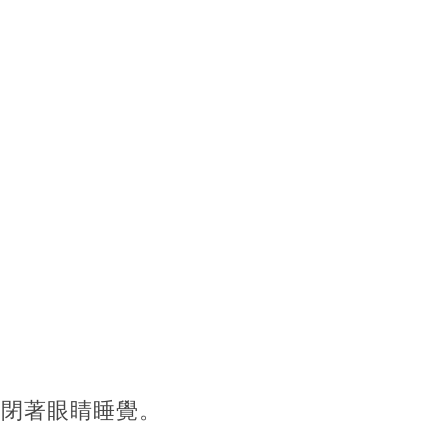
并閉著眼睛睡覺。