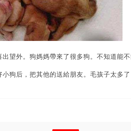
喜出望外。狗媽媽帶來了很多狗。不知道能不
好小狗后，把其他的送給朋友。毛孩子太多了