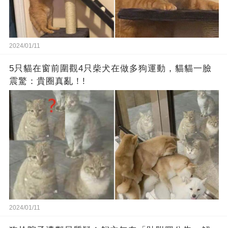
2024/01/11
5只貓在窗前圍觀4只柴犬在做多狗運動，貓貓一臉
震驚：貴圈真亂！!
2024/01/11