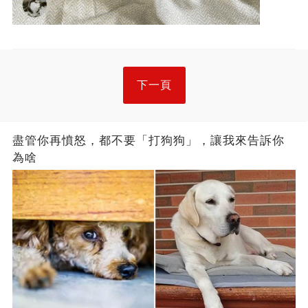
下一頁
盡管你再憤怒，都不要「打狗狗」，讓我來告訴你
為啥