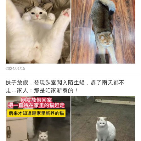
2024/01/15
妹子放假，發現臥室闖入陌生貓，趕了兩天都不
走…家人：那是咱家新養的！