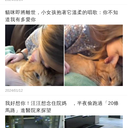
貓咪即將離世，小女孩抱著它溫柔的唱歌：你不知
道我有多愛你
2024/01/12
我好想你！汪汪想念住院媽 ，半夜偷跑過「20條
馬路」進醫院來探望