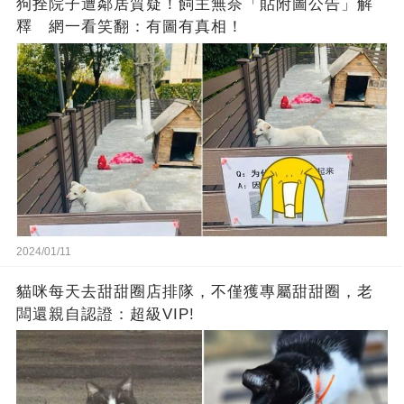
狗拴院子遭鄰居質疑！飼主無奈「貼附圖公告」解
釋 網一看笑翻：有圖有真相！
2024/01/11
貓咪每天去甜甜圈店排隊，不僅獲專屬甜甜圈，老
闆還親自認證：超級VIP!