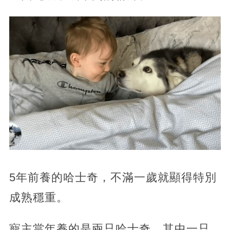
5年前養的哈士奇，不滿一歲就顯得特別
成熟穩重。
寵主當年養的是兩只哈士奇，其中一只