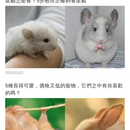
龍貓怎麼養？5步教你正確飼養龍貓
2024/01/15
5種長得可愛，價格又低的寵物，它們之中有你喜歡
的嗎？