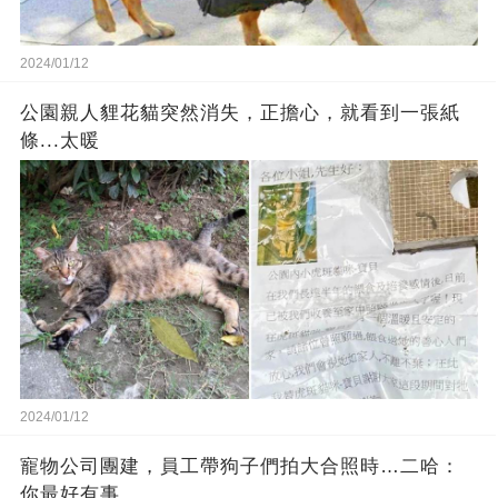
2024/01/12
公園親人貍花貓突然消失，正擔心，就看到一張紙
條...太暖
2024/01/12
寵物公司團建，員工帶狗子們拍大合照時…二哈：
你最好有事