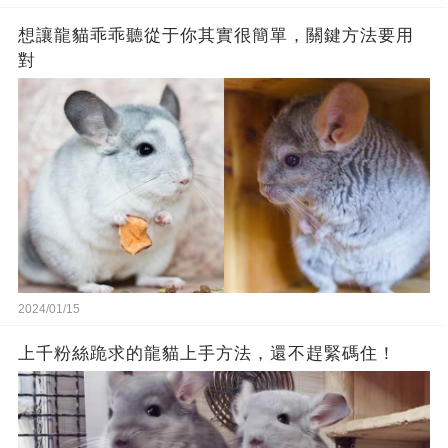
想讓龍貓乖乖聽從于你其實很簡單，關鍵方法要用
對
2024/01/15
上千粉絲跪求的龍貓上手方法，還不趕緊碼住！