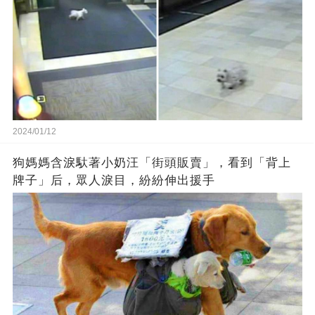
2024/01/12
狗媽媽含淚馱著小奶汪「街頭販賣」，看到「背上
牌子」后，眾人淚目，紛紛伸出援手