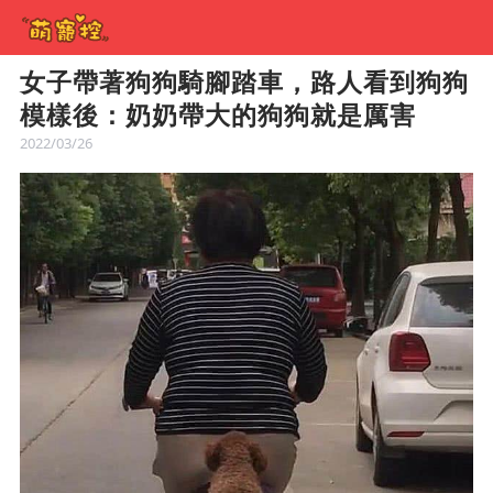
女子帶著狗狗騎腳踏車，路人看到狗狗
模樣後：奶奶帶大的狗狗就是厲害
2022/03/26