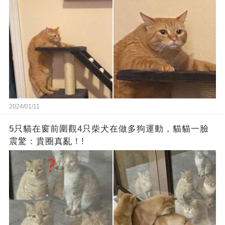
2024/01/11
5只貓在窗前圍觀4只柴犬在做多狗運動，貓貓一臉
震驚：貴圈真亂！!