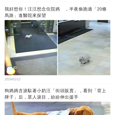
我好想你！汪汪想念住院媽 ，半夜偷跑過「20條
馬路」進醫院來探望
2024/01/12
狗媽媽含淚馱著小奶汪「街頭販賣」，看到「背上
牌子」后，眾人淚目，紛紛伸出援手