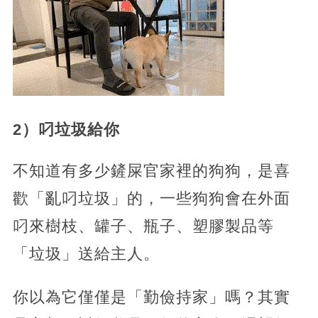
2）叼垃圾給你
不知道有多少鏟屎官家裡的狗狗，是喜
歡「亂叼垃圾」的，一些狗狗會在外面
叼來樹枝、罐子、瓶子、塑膠製品等
「垃圾」送給主人。
你以為它僅僅是「勤儉持家」嗎？其實