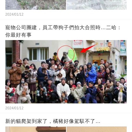
2024/01/12
寵物公司團建，員工帶狗子們拍大合照時…二哈：
你最好有事
2024/01/12
新的貓爬架到家了，橘豬好像駕馭不了…