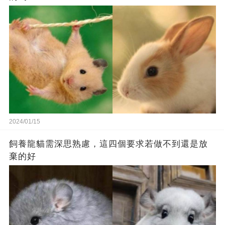
2024/01/15
飼養龍貓需深思熟慮，這四個要求若做不到還是放
棄的好