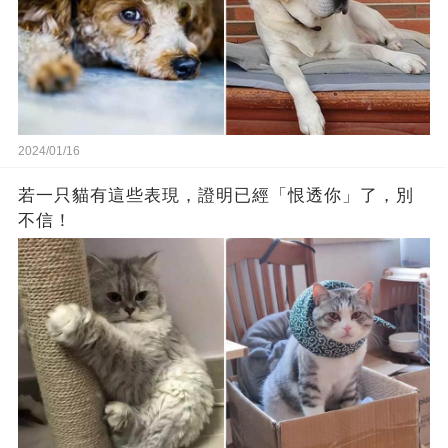
2024/01/16
若一只貓有這些表現，證明已經「恨透你」了，別
不信！