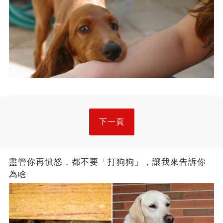
下一頁
盡管你再憤怒，都不要「打狗狗」，讓我來告訴你
為啥