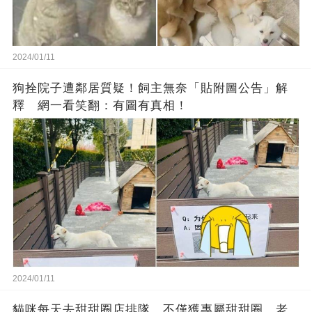
2024/01/11
狗拴院子遭鄰居質疑！飼主無奈「貼附圖公告」解
釋 網一看笑翻：有圖有真相！
2024/01/11
貓咪每天去甜甜圈店排隊，不僅獲專屬甜甜圈，老