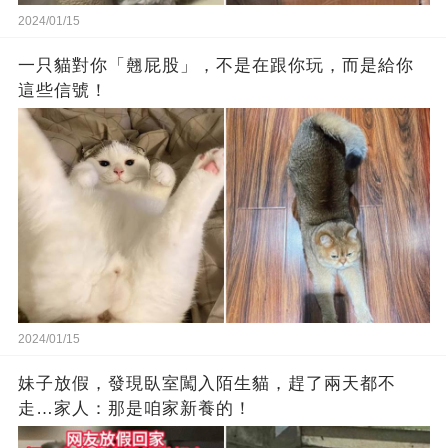
2024/01/15
一只貓對你「翹屁股」，不是在跟你玩，而是給你
這些信號！
2024/01/15
妹子放假，發現臥室闖入陌生貓，趕了兩天都不
走…家人：那是咱家新養的！