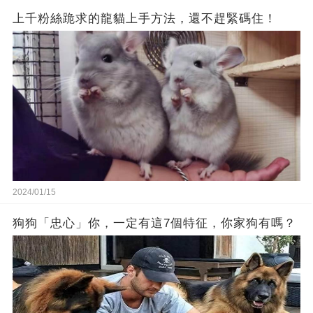
上千粉絲跪求的龍貓上手方法，還不趕緊碼住！
2024/01/15
狗狗「忠心」你，一定有這7個特征，你家狗有嗎？