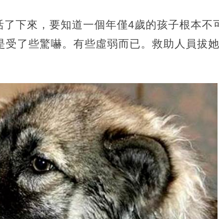
活了下來，要知道一個年僅4歲的孩子根本不
是受了些驚嚇。有些虛弱而已。救助人員拔她