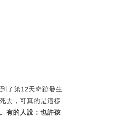
到了第12天奇跡發生
死去，可真的是這樣
。有的人說：也許孩