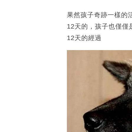
果然孩子奇跡一樣的
12天的，孩子也僅僅
12天的經過