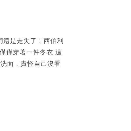
們還是走失了！西伯利
僅僅穿著一件冬衣 這
淚洗面，責怪自己沒看