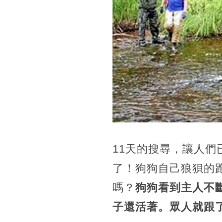
11天的搜尋，讓人們
了！狗狗自己狼狽的
嗎？
狗狗看到主人不
子還活著。眾人就跟