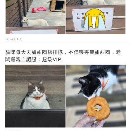
2024/01/11
貓咪每天去甜甜圈店排隊，不僅獲專屬甜甜圈，老
闆還親自認證：超級VIP!