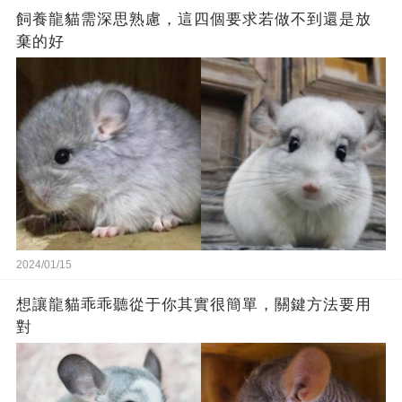
飼養龍貓需深思熟慮，這四個要求若做不到還是放
棄的好
2024/01/15
想讓龍貓乖乖聽從于你其實很簡單，關鍵方法要用
對