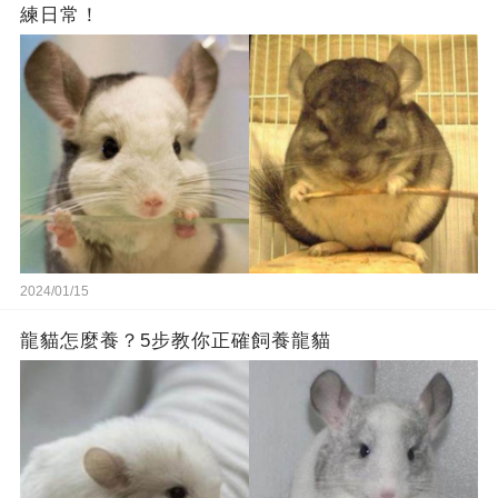
練日常！
2024/01/15
龍貓怎麼養？5步教你正確飼養龍貓