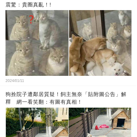
震驚：貴圈真亂！!
2024/01/11
狗拴院子遭鄰居質疑！飼主無奈「貼附圖公告」解
釋 網一看笑翻：有圖有真相！