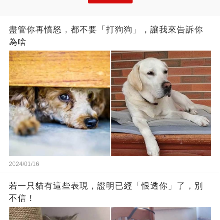
盡管你再憤怒，都不要「打狗狗」，讓我來告訴你
為啥
2024/01/16
若一只貓有這些表現，證明已經「恨透你」了，別
不信！