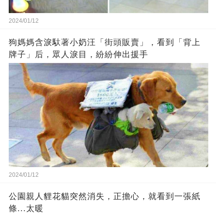
2024/01/12
狗媽媽含淚馱著小奶汪「街頭販賣」，看到「背上
牌子」后，眾人淚目，紛紛伸出援手
2024/01/12
公園親人貍花貓突然消失，正擔心，就看到一張紙
條...太暖