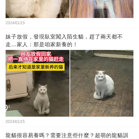
2024/01/15
妹子放假，發現臥室闖入陌生貓，趕了兩天都不
走…家人：那是咱家新養的！
2024/01/15
龍貓很容易養嗎？需要注意些什麼？超萌的龍貓訓