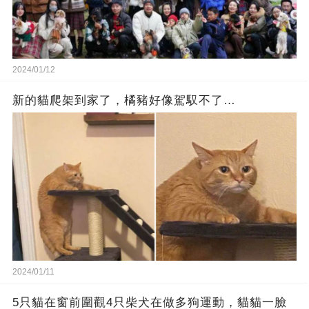
2024/01/12
新的貓爬架到家了，橘豬好像駕馭不了…
2024/01/11
5只貓在窗前圍觀4只柴犬在做多狗運動，貓貓一臉