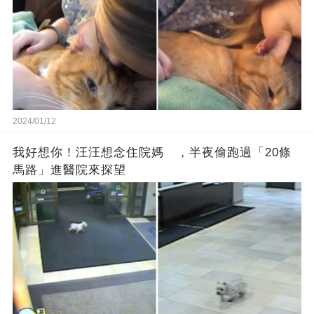
2024/01/12
我好想你！汪汪想念住院媽 ，半夜偷跑過「20條
馬路」進醫院來探望