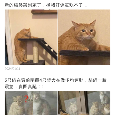
新的貓爬架到家了，橘豬好像駕馭不了…
2024/01/11
5只貓在窗前圍觀4只柴犬在做多狗運動，貓貓一臉
震驚：貴圈真亂！!