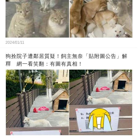
2024/01/11
狗拴院子遭鄰居質疑！飼主無奈「貼附圖公告」解
釋 網一看笑翻：有圖有真相！