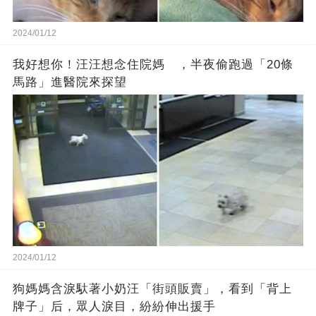
2024/01/12
我好想你！汪汪想念住院媽 ，半夜偷跑過「20條
馬路」進醫院來探望
2024/01/12
狗媽媽含淚馱著小奶汪「街頭販賣」，看到「背上
牌子」后，眾人淚目，紛紛伸出援手