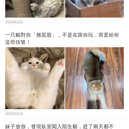
2024/01/15
一只貓對你「翹屁股」，不是在跟你玩，而是給你
這些信號！
2024/01/15
妹子放假，發現臥室闖入陌生貓，趕了兩天都不