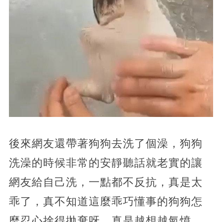
後來網友還帶著狗狗去洗了個澡，狗狗
洗澡的時候非常的安靜聽話就老實的讓
網友給自己洗，一點都不反抗，真是太
乖了，真不知道這麼乖巧懂事的狗狗怎
麼忍心捨得拋棄呀，真是越想越氣憤