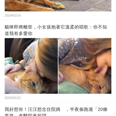
2024/01/14
貓咪即將離世，小女孩抱著它溫柔的唱歌：你不知
道我有多愛你
2024/01/12
我好想你！汪汪想念住院媽 ，半夜偷跑過「20條
馬路」進醫院來探望