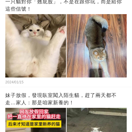
一只貓對你「翹屁股」，不是在跟你玩，而是給你
這些信號！
2024/01/15
妹子放假，發現臥室闖入陌生貓，趕了兩天都不
走…家人：那是咱家新養的！