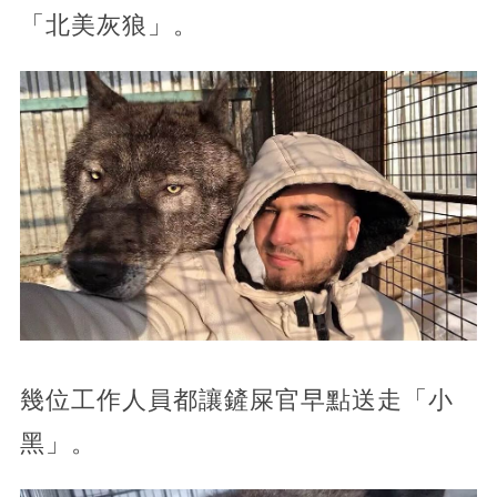
「北美灰狼」。
幾位工作人員都讓鏟屎官早點送走「小
黑」。