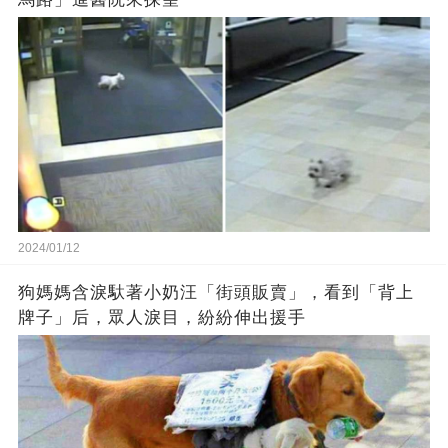
2024/01/12
狗媽媽含淚馱著小奶汪「街頭販賣」，看到「背上
牌子」后，眾人淚目，紛紛伸出援手