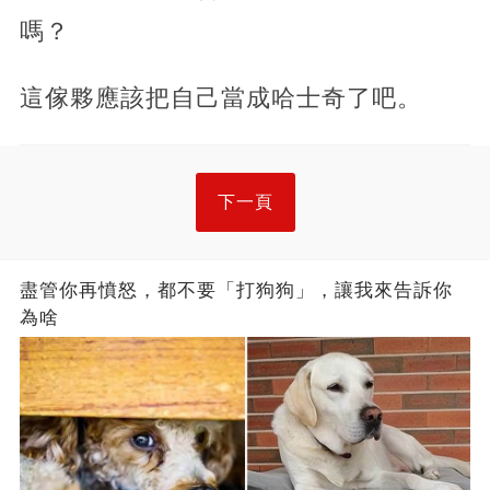
嗎？
這傢夥應該把自己當成哈士奇了吧。
下一頁
盡管你再憤怒，都不要「打狗狗」，讓我來告訴你
為啥