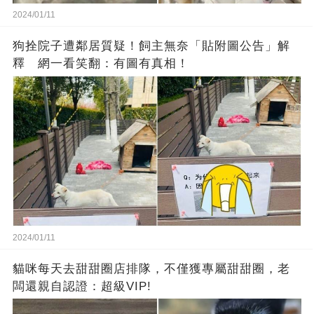
2024/01/11
狗拴院子遭鄰居質疑！飼主無奈「貼附圖公告」解
釋 網一看笑翻：有圖有真相！
2024/01/11
貓咪每天去甜甜圈店排隊，不僅獲專屬甜甜圈，老
闆還親自認證：超級VIP!