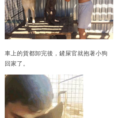
車上的貨都卸完後，鏟屎官就抱著小狗
回家了。