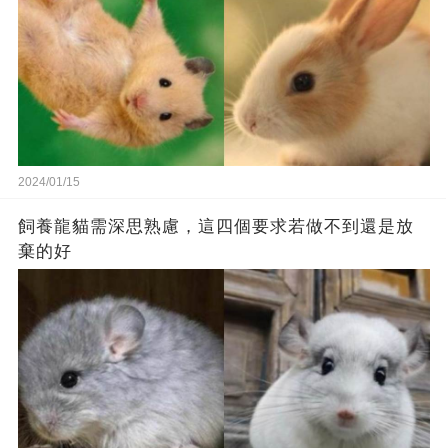
2024/01/15
飼養龍貓需深思熟慮，這四個要求若做不到還是放
棄的好