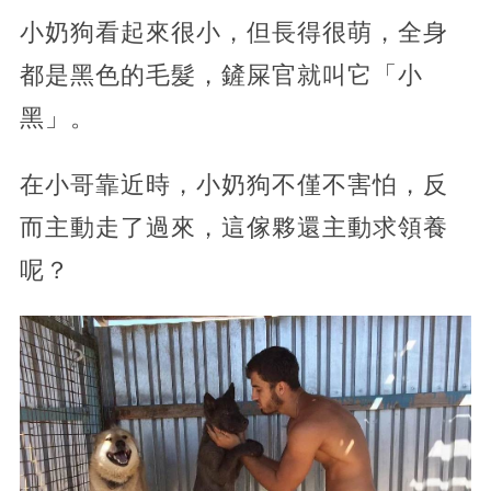
小奶狗看起來很小，但長得很萌，全身
都是黑色的毛髮，鏟屎官就叫它「小
黑」。
在小哥靠近時，小奶狗不僅不害怕，反
而主動走了過來，這傢夥還主動求領養
呢？