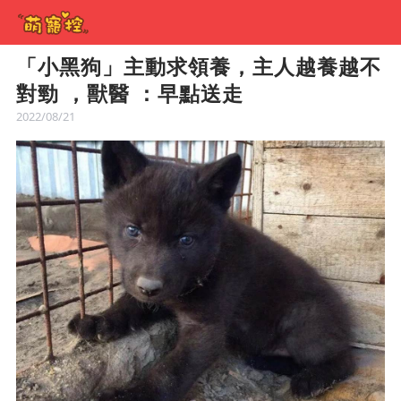
「小黑狗」主動求領養，主人越養越不
對勁 ，獸醫 ：早點送走
2022/08/21