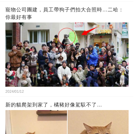
寵物公司團建，員工帶狗子們拍大合照時…二哈：
你最好有事
2024/01/12
新的貓爬架到家了，橘豬好像駕馭不了…