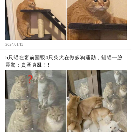
2024/01/11
5只貓在窗前圍觀4只柴犬在做多狗運動，貓貓一臉
震驚：貴圈真亂！!