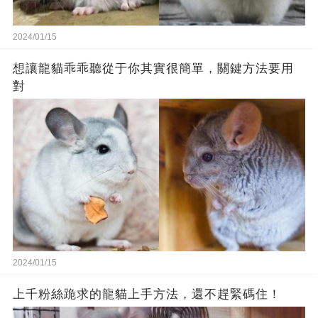
2024/01/15
想讓龍貓乖乖聽從于你其實很簡單，關鍵方法要用
對
2024/01/15
上千粉絲跪求的龍貓上手方法，還不趕緊碼住！