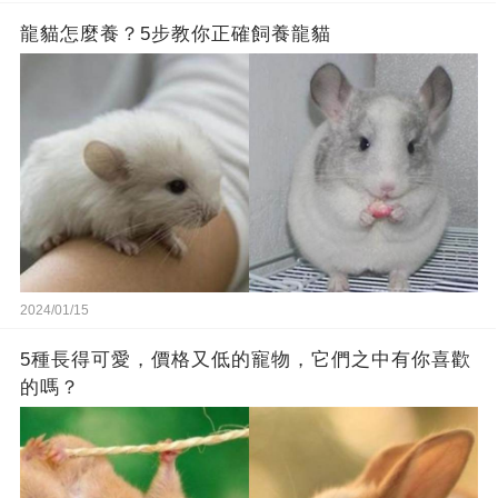
龍貓怎麼養？5步教你正確飼養龍貓
2024/01/15
5種長得可愛，價格又低的寵物，它們之中有你喜歡
的嗎？