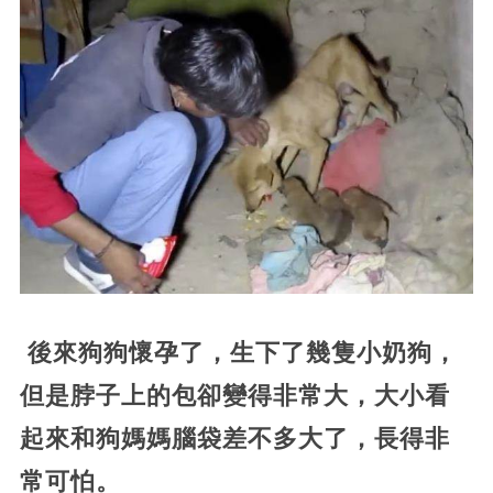
​
後來狗狗懷孕了，生下了幾隻小奶狗，
但是脖子上的包卻變得非常大，大小看
起來和狗媽媽腦袋差不多大了，長得非
常可怕。