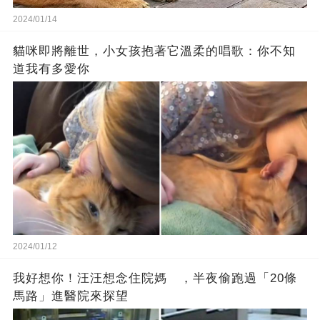
2024/01/14
貓咪即將離世，小女孩抱著它溫柔的唱歌：你不知
道我有多愛你
2024/01/12
我好想你！汪汪想念住院媽 ，半夜偷跑過「20條
馬路」進醫院來探望