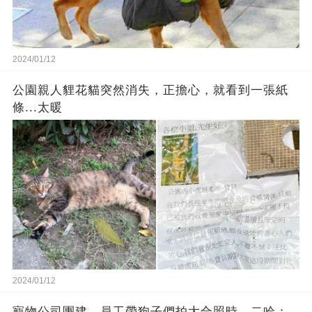
2024/01/12
公園親人貍花貓突然消失，正擔心，就看到一張紙
條...太暖
2024/01/12
寵物公司團建，員工帶狗子們拍大合照時…二哈：