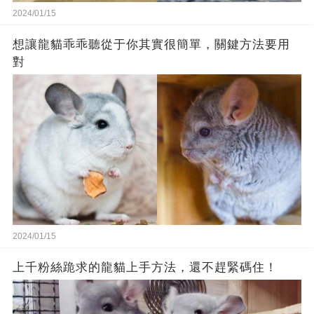
2024/01/15
想讓龍貓乖乖聽從于你其實很簡單，關鍵方法要用
對
2024/01/15
上千粉絲跪求的龍貓上手方法，還不趕緊碼住！