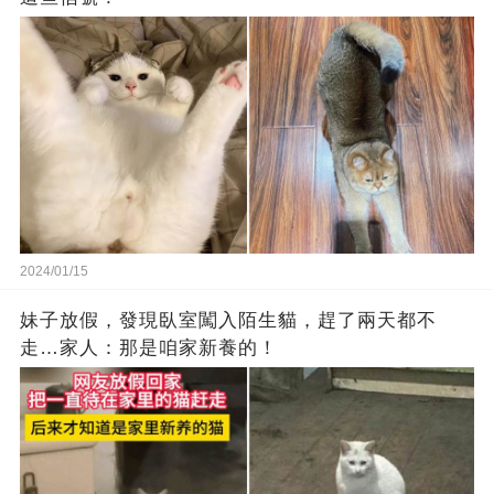
2024/01/15
妹子放假，發現臥室闖入陌生貓，趕了兩天都不
走…家人：那是咱家新養的！