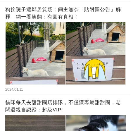
狗拴院子遭鄰居質疑！飼主無奈「貼附圖公告」解
釋 網一看笑翻：有圖有真相！
2024/01/11
貓咪每天去甜甜圈店排隊，不僅獲專屬甜甜圈，老
闆還親自認證：超級VIP!