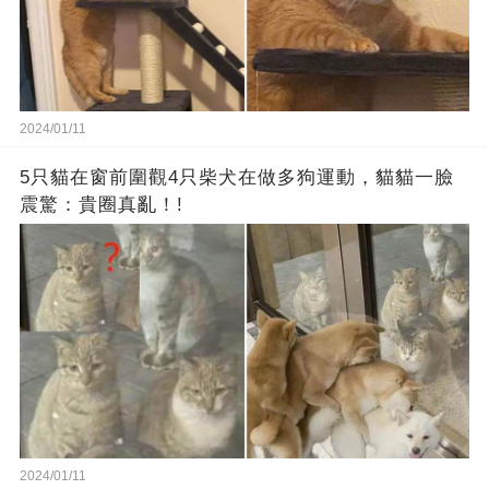
2024/01/11
5只貓在窗前圍觀4只柴犬在做多狗運動，貓貓一臉
震驚：貴圈真亂！!
2024/01/11