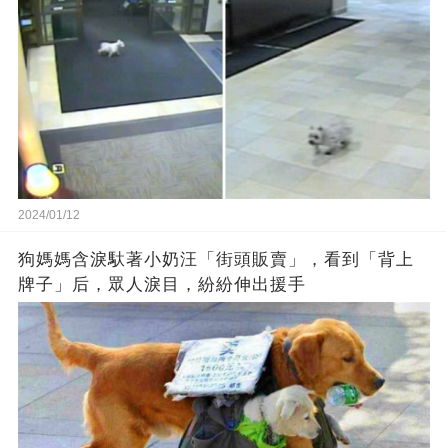
2024/01/12
狗媽媽含淚馱著小奶汪「街頭販賣」，看到「背上
牌子」后，眾人淚目，紛紛伸出援手