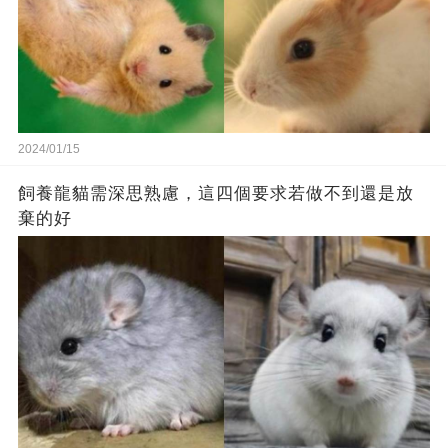
2024/01/15
飼養龍貓需深思熟慮，這四個要求若做不到還是放
棄的好