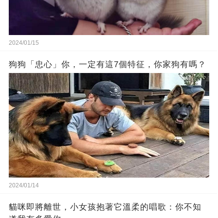
2024/01/15
狗狗「忠心」你，一定有這7個特征，你家狗有嗎？
2024/01/14
貓咪即將離世，小女孩抱著它溫柔的唱歌：你不知