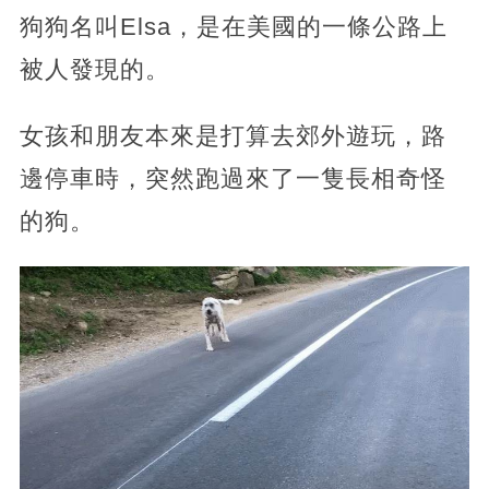
狗狗名叫Elsa，是在美國的一條公路上
被人發現的。
女孩和朋友本來是打算去郊外遊玩，路
邊停車時，突然跑過來了一隻長相奇怪
的狗。