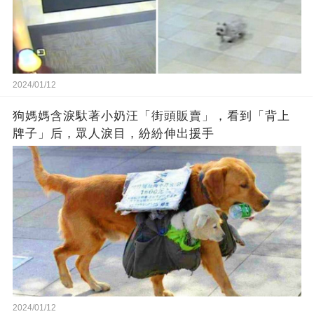
2024/01/12
狗媽媽含淚馱著小奶汪「街頭販賣」，看到「背上
牌子」后，眾人淚目，紛紛伸出援手
2024/01/12