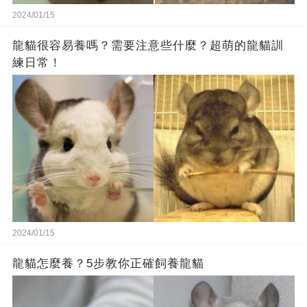
2024/01/15
龍貓很容易養嗎？需要注意些什麼？超萌的龍貓訓
練日常！
2024/01/15
龍貓怎麼養？5步教你正確飼養龍貓