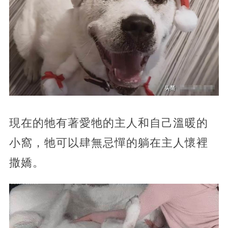
現在的牠有著愛牠的主人和自己溫暖的
小窩，牠可以肆無忌憚的躺在主人懷裡
撒嬌。