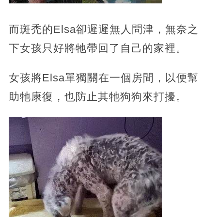
而斑禿的Elsa卻遲遲無人問津，無奈之
下女孩只好將牠帶回了自己的家裡。
女孩將Elsa單獨關在一個房間，以便幫
助牠康復，也防止其牠狗狗來打擾。