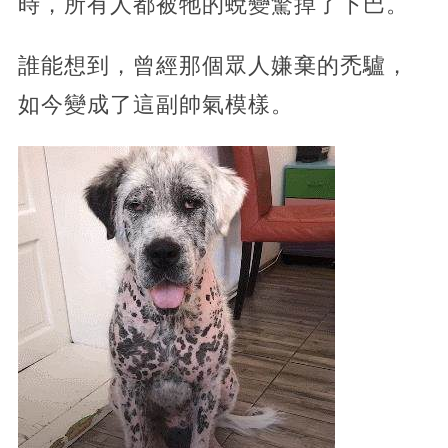
時，所有人都被牠的蛻變驚掉了下巴。
誰能想到，曾經那個眾人嫌棄的禿驢，
如今變成了這副帥氣模樣。