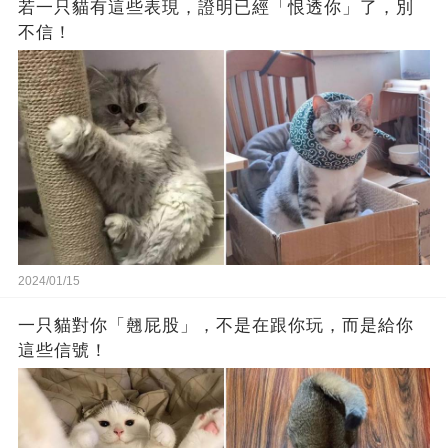
若一只貓有這些表現，證明已經「恨透你」了，別
不信！
2024/01/15
一只貓對你「翹屁股」，不是在跟你玩，而是給你
這些信號！