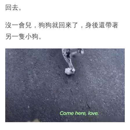
回去。
沒一會兒，狗狗就回來了，身後還帶著
另一隻小狗。