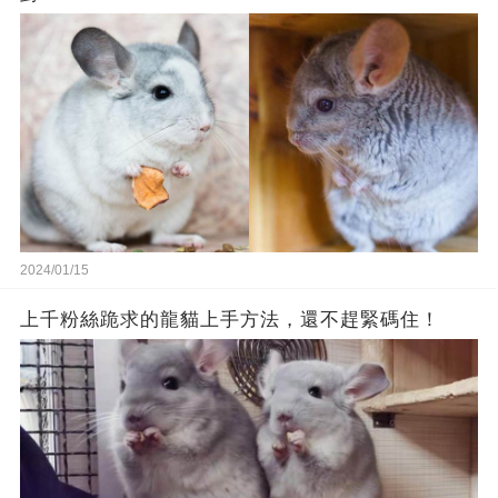
2024/01/15
上千粉絲跪求的龍貓上手方法，還不趕緊碼住！