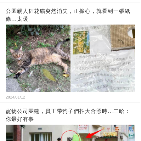
公園親人貍花貓突然消失，正擔心，就看到一張紙
條...太暖
2024/01/12
寵物公司團建，員工帶狗子們拍大合照時…二哈：
你最好有事