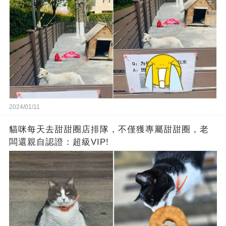
2024/01/11
貓咪每天去甜甜圈店排隊，不僅獲專屬甜甜圈，老
闆還親自認證：超級VIP!