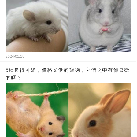
2024/01/15
5種長得可愛，價格又低的寵物，它們之中有你喜歡
的嗎？