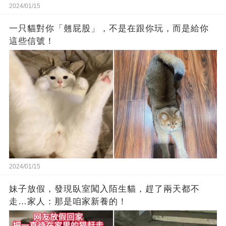
2024/01/15
一只貓對你「翹屁股」，不是在跟你玩，而是給你
這些信號！
2024/01/15
妹子放假，發現臥室闖入陌生貓，趕了兩天都不
走…家人：那是咱家新養的！