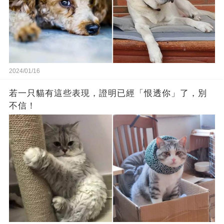
2024/01/16
若一只貓有這些表現，證明已經「恨透你」了，別
不信！