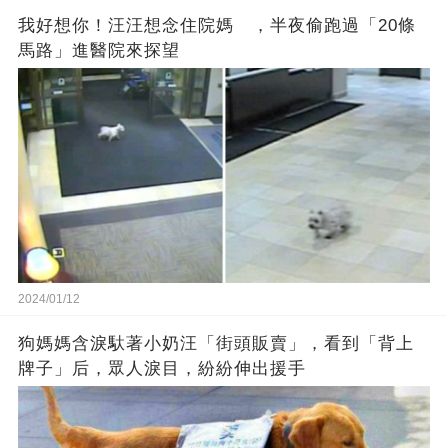
我好想你！汪汪想念住院媽 ，半夜偷跑過「20條
馬路」進醫院來探望
2024/01/12
狗媽媽含淚馱著小奶汪「街頭販賣」，看到「背上
牌子」后，眾人淚目，紛紛伸出援手