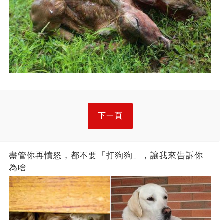
下一頁
盡管你再憤怒，都不要「打狗狗」，讓我來告訴你
為啥