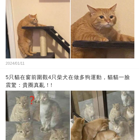
2024/01/11
5只貓在窗前圍觀4只柴犬在做多狗運動，貓貓一臉
震驚：貴圈真亂！!