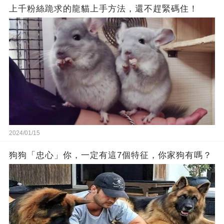
上千粉絲跪求的龍貓上手方法，還不趕緊碼住！
2024/01/15
狗狗「忠心」你，一定有這7個特征，你家狗有嗎？