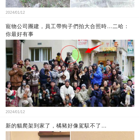
2024/01/12
寵物公司團建，員工帶狗子們拍大合照時…二哈：
你最好有事
2024/01/12
新的貓爬架到家了，橘豬好像駕馭不了…