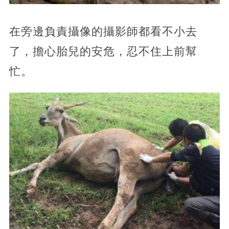
在旁邊負責攝像的攝影師都看不小去
了，擔心胎兒的安危，忍不住上前幫
忙。