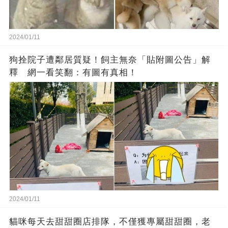
2024/01/11
狗拴院子遭鄰居質疑！飼主無奈「貼附圖公告」解
釋 網一看笑翻：有圖有真相！
2024/01/11
貓咪每天去甜甜圈店排隊，不僅獲專屬甜甜圈，老