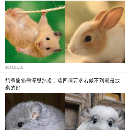
2024/01/15
飼養龍貓需深思熟慮，這四個要求若做不到還是放
棄的好