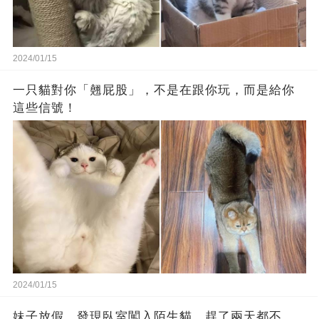
2024/01/15
一只貓對你「翹屁股」，不是在跟你玩，而是給你
這些信號！
2024/01/15
妹子放假，發現臥室闖入陌生貓，趕了兩天都不