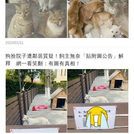
2024/01/11
狗拴院子遭鄰居質疑！飼主無奈「貼附圖公告」解
釋 網一看笑翻：有圖有真相！