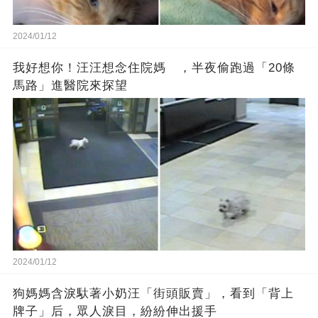
2024/01/12
我好想你！汪汪想念住院媽 ，半夜偷跑過「20條
馬路」進醫院來探望
2024/01/12
狗媽媽含淚馱著小奶汪「街頭販賣」，看到「背上
牌子」后，眾人淚目，紛紛伸出援手