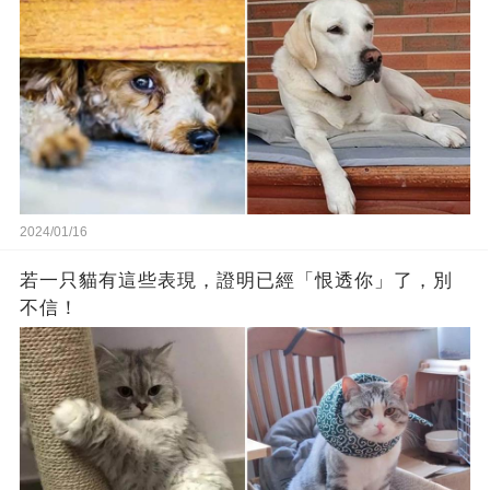
2024/01/16
若一只貓有這些表現，證明已經「恨透你」了，別
不信！