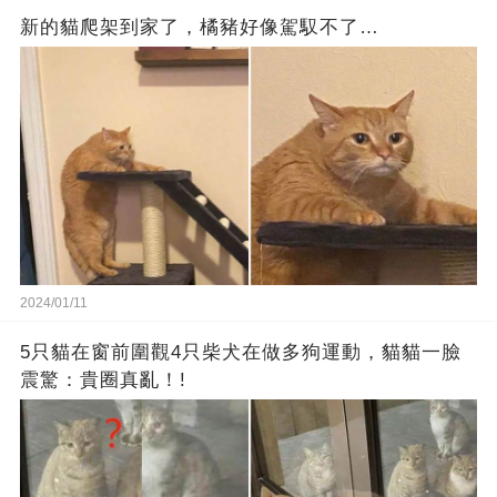
新的貓爬架到家了，橘豬好像駕馭不了…
2024/01/11
5只貓在窗前圍觀4只柴犬在做多狗運動，貓貓一臉
震驚：貴圈真亂！!