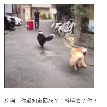
狗狗：你還知道回來？！幹嘛去了你？