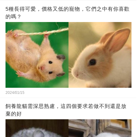
5種長得可愛，價格又低的寵物，它們之中有你喜歡
的嗎？
2024/01/15
飼養龍貓需深思熟慮，這四個要求若做不到還是放
棄的好