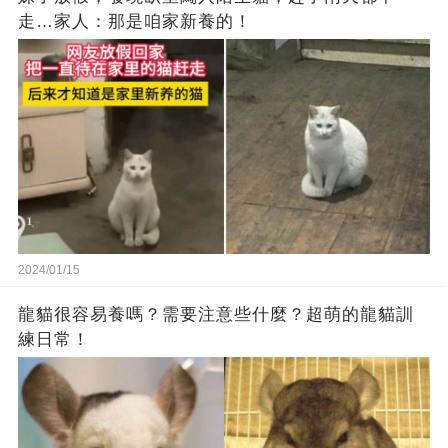
走…家人：那是咱家新養的！
2024/01/15
龍貓很容易養嗎？需要注意些什麼？超萌的龍貓訓
練日常！