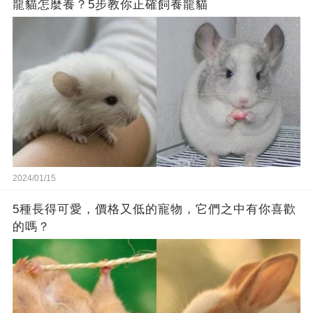
龍貓怎麼養？5步教你正確飼養龍貓
2024/01/15
5種長得可愛，價格又低的寵物，它們之中有你喜歡
的嗎？