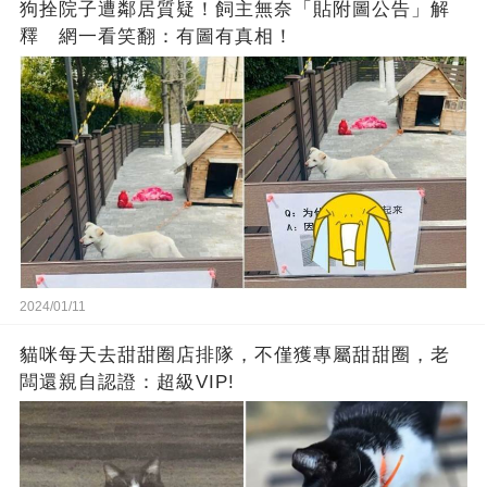
狗拴院子遭鄰居質疑！飼主無奈「貼附圖公告」解
釋 網一看笑翻：有圖有真相！
2024/01/11
貓咪每天去甜甜圈店排隊，不僅獲專屬甜甜圈，老
闆還親自認證：超級VIP!