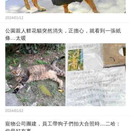
2024/01/12
公園親人貍花貓突然消失，正擔心，就看到一張紙
條...太暖
2024/01/12
寵物公司團建，員工帶狗子們拍大合照時…二哈：