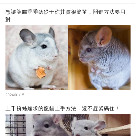
想讓龍貓乖乖聽從于你其實很簡單，關鍵方法要用
對
2024/01/15
上千粉絲跪求的龍貓上手方法，還不趕緊碼住！