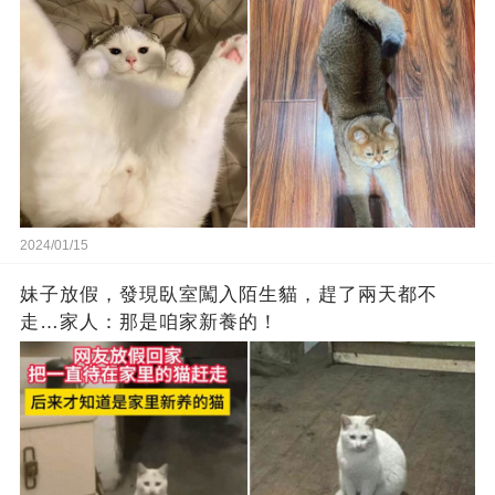
2024/01/15
妹子放假，發現臥室闖入陌生貓，趕了兩天都不
走…家人：那是咱家新養的！