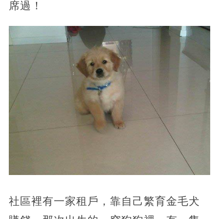
席過！
社區裡有一家租戶，靠自己繁育金毛犬