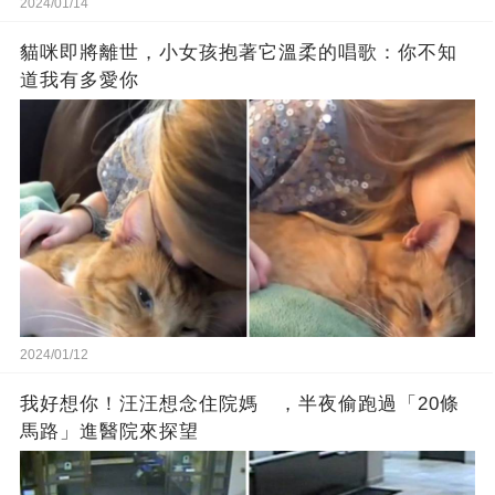
2024/01/14
貓咪即將離世，小女孩抱著它溫柔的唱歌：你不知
道我有多愛你
2024/01/12
我好想你！汪汪想念住院媽 ，半夜偷跑過「20條
馬路」進醫院來探望