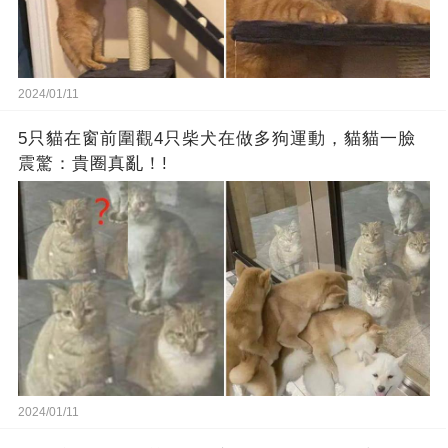
2024/01/11
5只貓在窗前圍觀4只柴犬在做多狗運動，貓貓一臉
震驚：貴圈真亂！!
2024/01/11