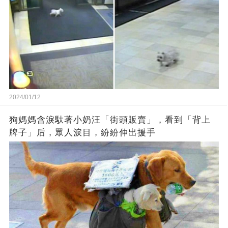
2024/01/12
狗媽媽含淚馱著小奶汪「街頭販賣」，看到「背上
牌子」后，眾人淚目，紛紛伸出援手