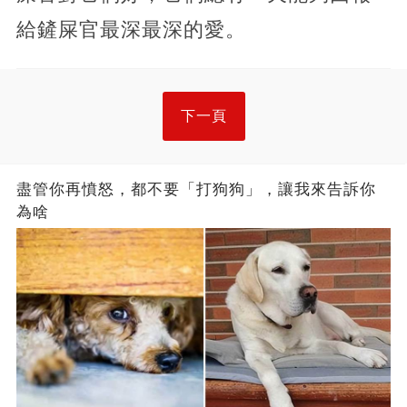
給鏟屎官最深最深的愛。
下一頁
盡管你再憤怒，都不要「打狗狗」，讓我來告訴你
為啥