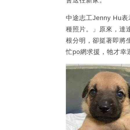
會送往新家。
中途志工Jenny 
種照片。」原來，達
根分明，卻挺著即將
忙po網求援，牠才幸