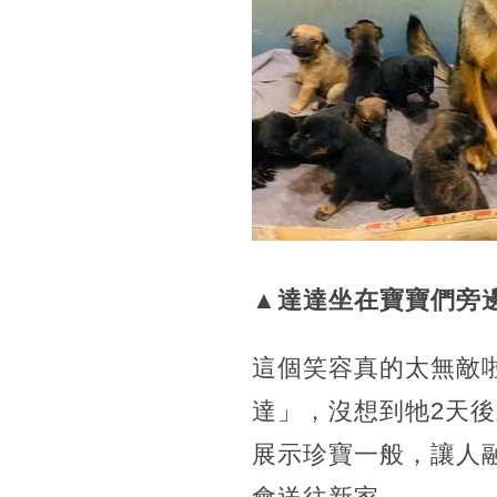
▲達達坐在寶寶們旁邊
這個笑容真的太無敵
達」，沒想到牠2天
展示珍寶一般，讓人