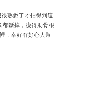
和我很熟悉了才拍得到這
腳都斷掉，瘦得肋骨根
裡，幸好有好心人幫