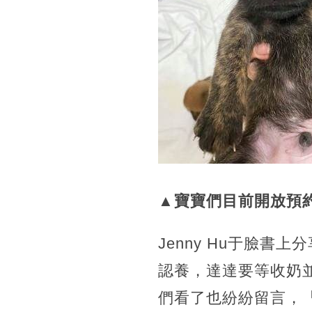
▲寶寶們目前開放預約
Jenny Hu于臉
認養，達達要等收奶
們看了也紛紛留言，