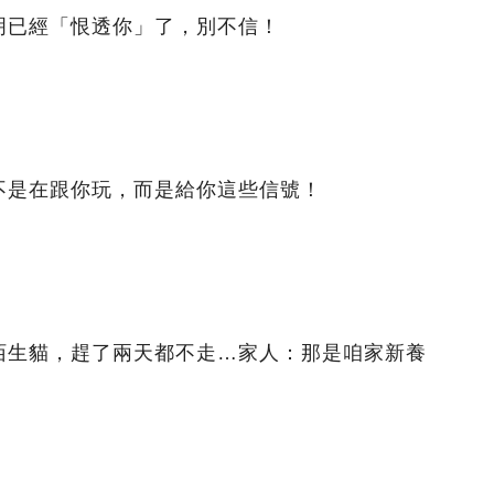
明已經「恨透你」了，別不信！
不是在跟你玩，而是給你這些信號！
陌生貓，趕了兩天都不走…家人：那是咱家新養