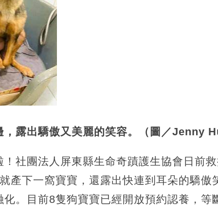
，露出驕傲又美麗的笑容。（圖／Jenny H
啦！社團法人屏東縣生命奇蹟護生協會日前救
後就產下一窩寶寶，還露出快連到耳朵的驕傲
融化。目前8隻狗寶寶已經開放預約認養，等