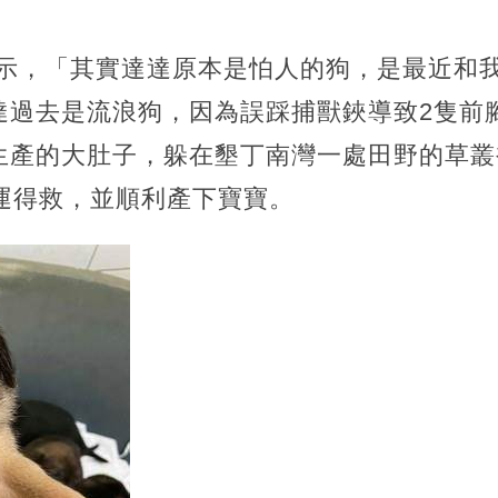
Hu表示，「其實達達原本是怕人的狗，是最近
達過去是流浪狗，因為誤踩捕獸鋏導致2隻前
生產的大肚子，躲在墾丁南灣一處田野的草叢
運得救，並順利產下寶寶。