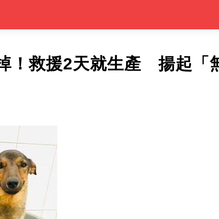
掉！救援2天就生產 揚起「