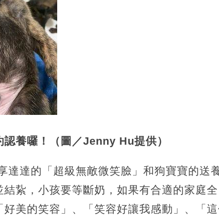
認養囉！（圖／Jenny Hu提供）
書上分享達達的「超級無敵微笑臉」和狗寶寶的
並結紥，小孩要等斷奶，如果有合適的家庭全
「好美的笑容」、「笑容好讓我感動」、「這