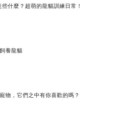
意些什麼？超萌的龍貓訓練日常！
確飼養龍貓
的寵物，它們之中有你喜歡的嗎？