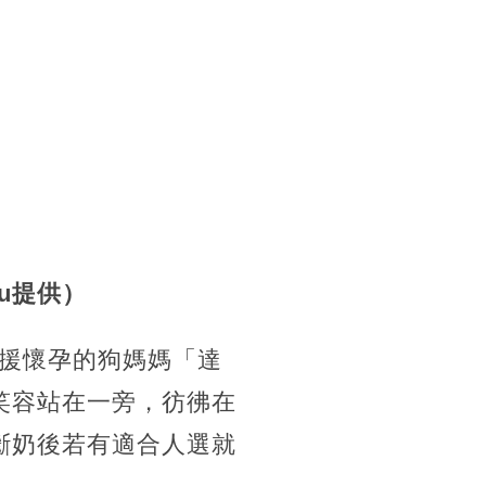
u提供）
援懷孕的狗媽媽「達
笑容站在一旁，彷彿在
斷奶後若有適合人選就