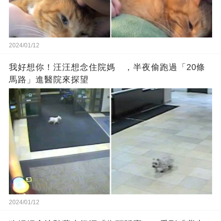
2024/01/12
我好想你！汪汪想念住院媽 ，半夜偷跑過「20條
馬路」進醫院來探望
2024/01/12