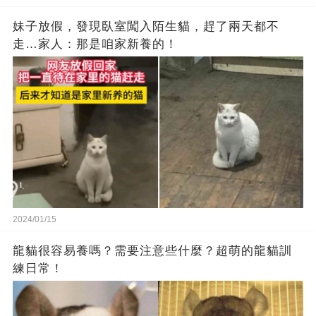
妹子放假，發現臥室闖入陌生貓，趕了兩天都不
走…家人：那是咱家新養的！
2024/01/15
龍貓很容易養嗎？需要注意些什麼？超萌的龍貓訓
練日常！