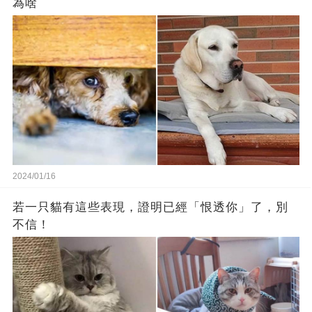
為啥
2024/01/16
若一只貓有這些表現，證明已經「恨透你」了，別
不信！