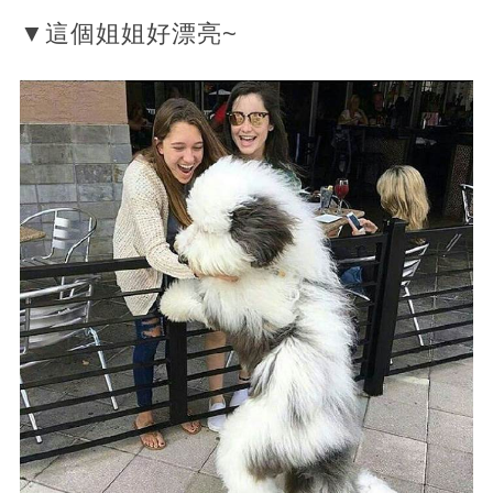
▼這個姐姐好漂亮~