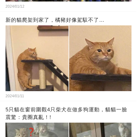
2024/01/12
新的貓爬架到家了，橘豬好像駕馭不了…
2024/01/11
5只貓在窗前圍觀4只柴犬在做多狗運動，貓貓一臉
震驚：貴圈真亂！!