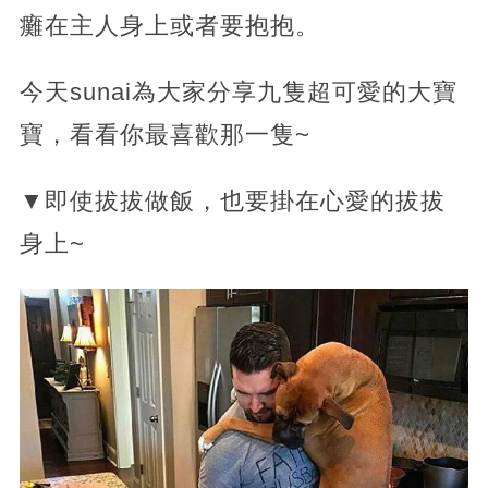
癱在主人身上或者要抱抱。
今天sunai為大家分享九隻超可愛的大寶
寶，看看你最喜歡那一隻~
▼即使拔拔做飯，也要掛在心愛的拔拔
身上~