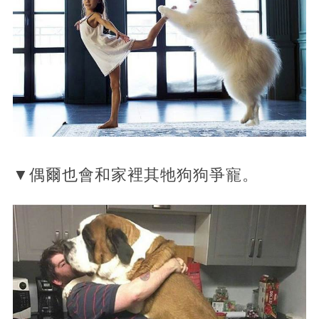
▼偶爾也會和家裡其牠狗狗爭寵。