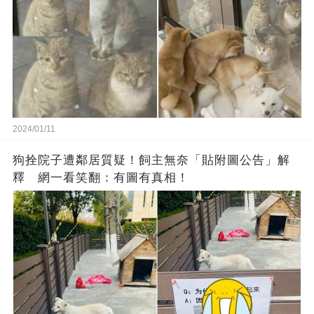
2024/01/11
狗拴院子遭鄰居質疑！飼主無奈「貼附圖公告」解
釋 網一看笑翻：有圖有真相！