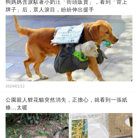
狗媽媽含淚馱著小奶汪「街頭販賣」，看到「背上
牌子」后，眾人淚目，紛紛伸出援手
2024/01/12
公園親人貍花貓突然消失，正擔心，就看到一張紙
條...太暖