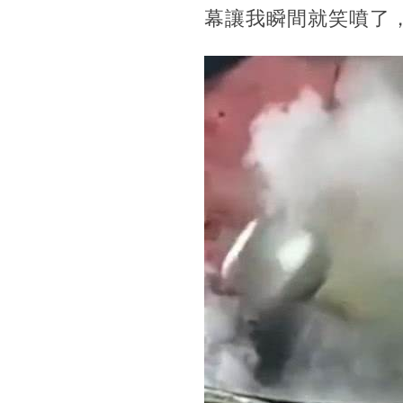
幕讓我瞬間就笑噴了