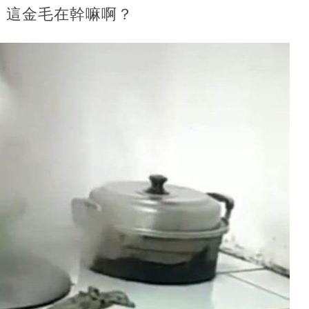
，這金毛在幹嘛啊？