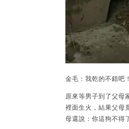
金毛：我乾的不錯吧
原來等男子到了父母
裡面生火，結果父母
母還說：你這狗不得