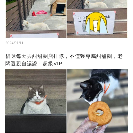
2024/01/11
貓咪每天去甜甜圈店排隊，不僅獲專屬甜甜圈，老
闆還親自認證：超級VIP!