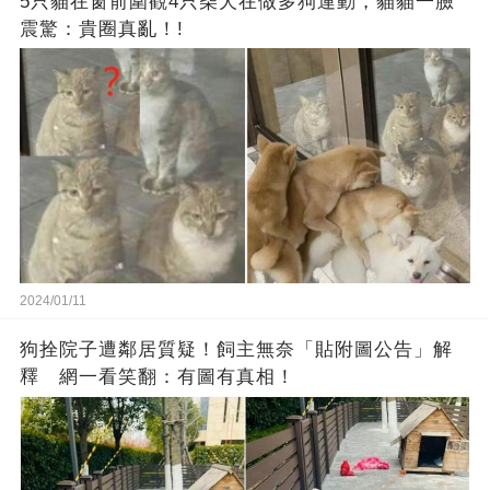
5只貓在窗前圍觀4只柴犬在做多狗運動，貓貓一臉
震驚：貴圈真亂！!
2024/01/11
狗拴院子遭鄰居質疑！飼主無奈「貼附圖公告」解
釋 網一看笑翻：有圖有真相！