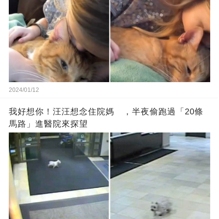
2024/01/12
我好想你！汪汪想念住院媽 ，半夜偷跑過「20條
馬路」進醫院來探望