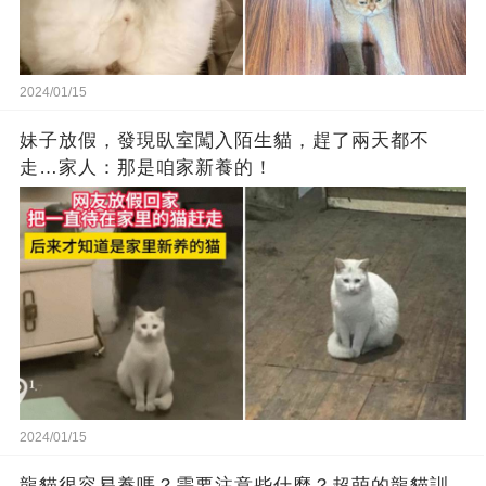
2024/01/15
妹子放假，發現臥室闖入陌生貓，趕了兩天都不
走…家人：那是咱家新養的！
2024/01/15
龍貓很容易養嗎？需要注意些什麼？超萌的龍貓訓