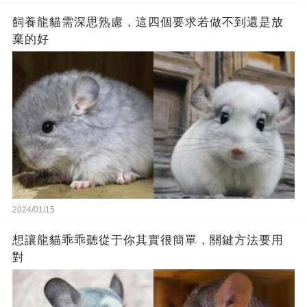
飼養龍貓需深思熟慮，這四個要求若做不到還是放
棄的好
2024/01/15
想讓龍貓乖乖聽從于你其實很簡單，關鍵方法要用
對