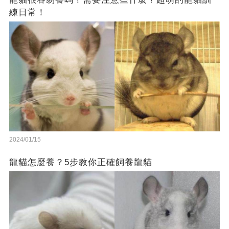
練日常！
2024/01/15
龍貓怎麼養？5步教你正確飼養龍貓