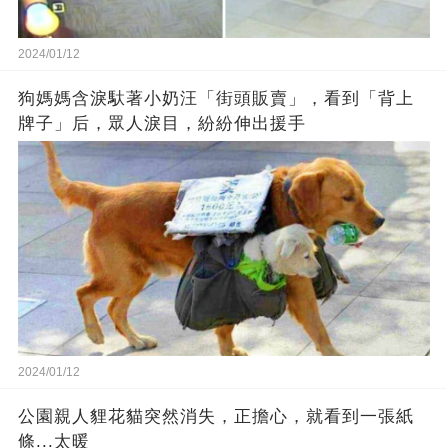
2024/01/12
狗媽媽含淚馱著小奶汪「街頭販賣」，看到「背上
牌子」后，眾人淚目，紛紛伸出援手
2024/01/12
公園親人貍花貓突然消失，正擔心，就看到一張紙
條...太暖