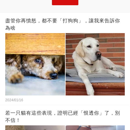
盡管你再憤怒，都不要「打狗狗」，讓我來告訴你
為啥
2024/01/16
若一只貓有這些表現，證明已經「恨透你」了，別
不信！