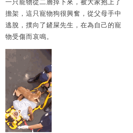
一只寵物從二層掉下來，被大家抱上了
擔架，這只寵物狗很興奮，從父母手中
逃脫，撲向了鏟屎先生，在為自己的寵
物受傷而哀鳴。