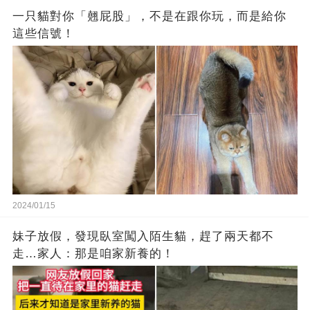
一只貓對你「翹屁股」，不是在跟你玩，而是給你
這些信號！
2024/01/15
妹子放假，發現臥室闖入陌生貓，趕了兩天都不
走…家人：那是咱家新養的！