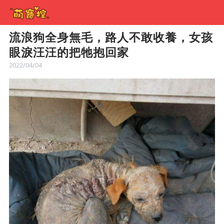
流浪狗全身無毛，路人不敢收養，女孩
眼淚汪汪的把牠抱回家
2022/04/04