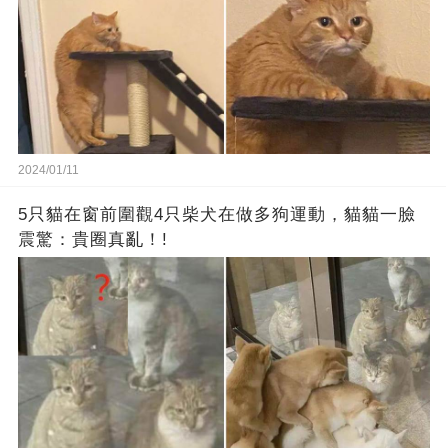
2024/01/11
5只貓在窗前圍觀4只柴犬在做多狗運動，貓貓一臉
震驚：貴圈真亂！!