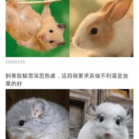
2024/01/15
飼養龍貓需深思熟慮，這四個要求若做不到還是放
棄的好