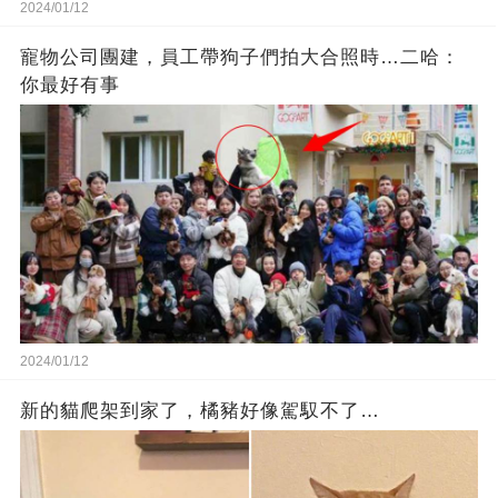
2024/01/12
寵物公司團建，員工帶狗子們拍大合照時…二哈：
你最好有事
2024/01/12
新的貓爬架到家了，橘豬好像駕馭不了…