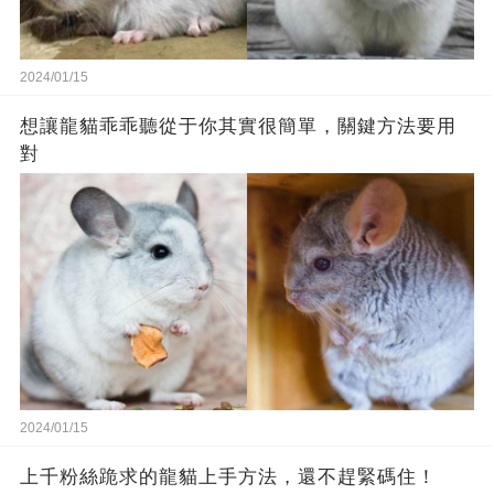
2024/01/15
想讓龍貓乖乖聽從于你其實很簡單，關鍵方法要用
對
2024/01/15
上千粉絲跪求的龍貓上手方法，還不趕緊碼住！