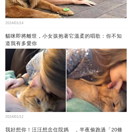
2024/01/14
貓咪即將離世，小女孩抱著它溫柔的唱歌：你不知
道我有多愛你
2024/01/12
我好想你！汪汪想念住院媽 ，半夜偷跑過「20條