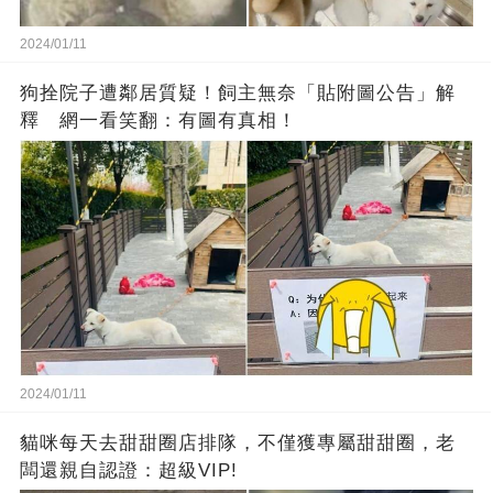
2024/01/11
狗拴院子遭鄰居質疑！飼主無奈「貼附圖公告」解
釋 網一看笑翻：有圖有真相！
2024/01/11
貓咪每天去甜甜圈店排隊，不僅獲專屬甜甜圈，老
闆還親自認證：超級VIP!