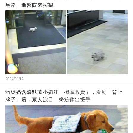
馬路」進醫院來探望
2024/01/12
狗媽媽含淚馱著小奶汪「街頭販賣」，看到「背上
牌子」后，眾人淚目，紛紛伸出援手