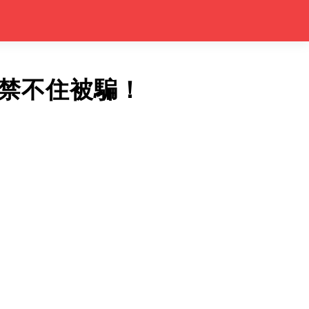
禁不住被騙！