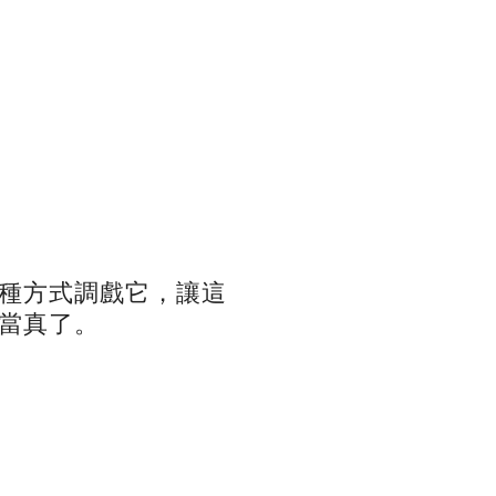
種方式調戲它，讓這
當真了。