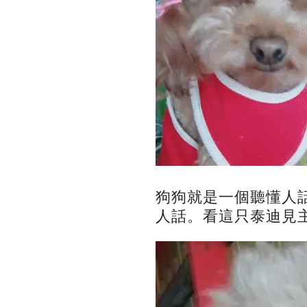
狗狗就是一個聽懂人
人話。看這只泰迪見