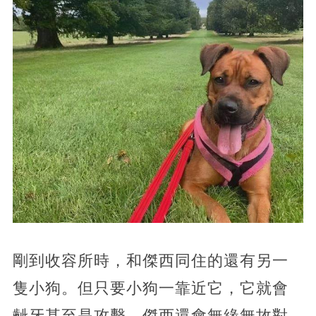
剛到收容所時，和傑西同住的還有另一
隻小狗。但只要小狗一靠近它，它就會
齜牙甚至是攻擊。傑西還會無緣無故對