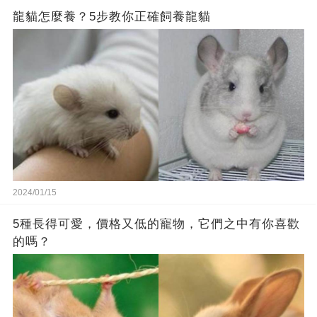
龍貓怎麼養？5步教你正確飼養龍貓
2024/01/15
5種長得可愛，價格又低的寵物，它們之中有你喜歡
的嗎？