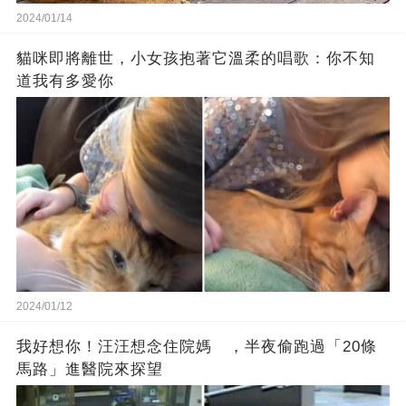
2024/01/14
貓咪即將離世，小女孩抱著它溫柔的唱歌：你不知
道我有多愛你
2024/01/12
我好想你！汪汪想念住院媽 ，半夜偷跑過「20條
馬路」進醫院來探望