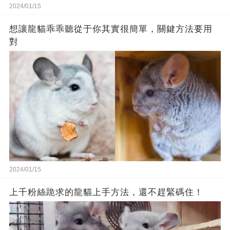
2024/01/15
想讓龍貓乖乖聽從于你其實很簡單，關鍵方法要用
對
2024/01/15
上千粉絲跪求的龍貓上手方法，還不趕緊碼住！