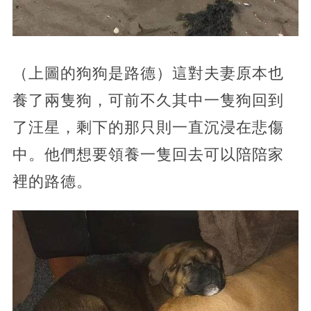
（上圖的狗狗是路德）這對夫妻原本也
養了兩隻狗，可前不久其中一隻狗回到
了汪星，剩下的那只則一直沉浸在悲傷
中。他們想要領養一隻回去可以陪陪家
裡的路德。