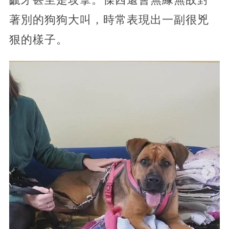
著別的狗狗大叫，時常表現出一副很兇
狠的樣子。