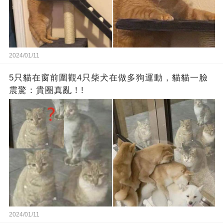
2024/01/11
5只貓在窗前圍觀4只柴犬在做多狗運動，貓貓一臉
震驚：貴圈真亂！!
2024/01/11