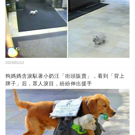
2024/01/12
狗媽媽含淚馱著小奶汪「街頭販賣」，看到「背上
牌子」后，眾人淚目，紛紛伸出援手