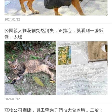
2024/01/12
公園親人貍花貓突然消失，正擔心，就看到一張紙
條...太暖
2024/01/12
寵物公司團建，員工帶狗子們拍大合照時…二哈：