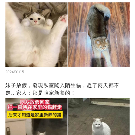
2024/01/15
妹子放假，發現臥室闖入陌生貓，趕了兩天都不
走…家人：那是咱家新養的！