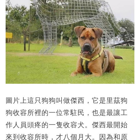
圖片上這只狗狗叫做傑西，它是里茲狗
狗收容所裡的一位常駐民，也是最讓工
作人員頭疼的一隻收容犬。傑西最開始
來到收容所時，才八個月大。因為和原