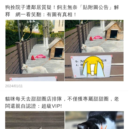
狗拴院子遭鄰居質疑！飼主無奈「貼附圖公告」解
釋 網一看笑翻：有圖有真相！
2024/01/11
貓咪每天去甜甜圈店排隊，不僅獲專屬甜甜圈，老
闆還親自認證：超級VIP!