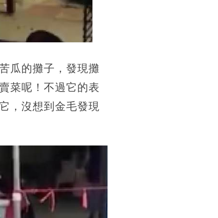
苦瓜的攤子，發現攤
賣菜呢！不過它的表
它，沒想到金毛發現