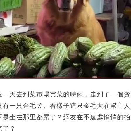
這一天去到菜市場買菜的時候，走到了一個賣
只有一只金毛犬。看樣子這只金毛犬在幫主人
不是坐在那里都累了？網友在不遠處悄悄的拍
來了？