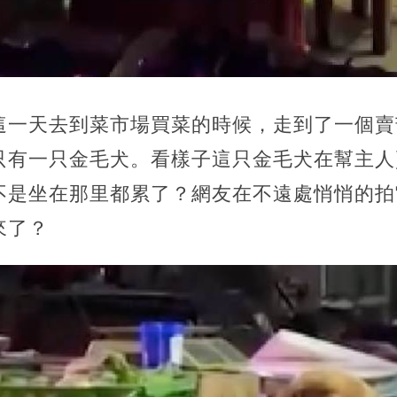
這一天去到菜市場買菜的時候，走到了一個賣
只有一只金毛犬。看樣子這只金毛犬在幫主人
不是坐在那里都累了？網友在不遠處悄悄的拍
來了？