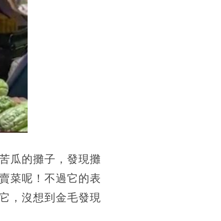
苦瓜的攤子，發現攤
賣菜呢！不過它的表
它，沒想到金毛發現