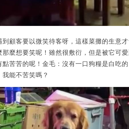
遇到顧客要以微笑待客呀，這樣菜攤的生意才
麼那麼想要笑呢！雖然很敷衍，但是被它可愛
有點苦苦的呢！金毛：沒有一口狗糧是白吃的
，我能不苦笑嗎？