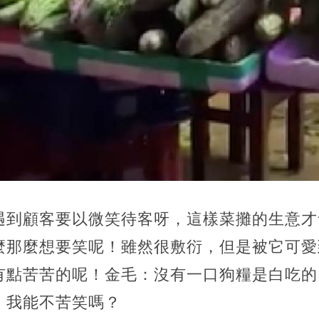
遇到顧客要以微笑待客呀，這樣菜攤的生意才
麼那麼想要笑呢！雖然很敷衍，但是被它可愛
有點苦苦的呢！金毛：沒有一口狗糧是白吃的
，我能不苦笑嗎？