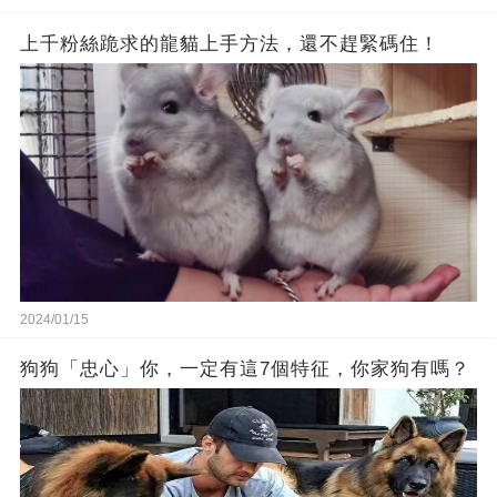
上千粉絲跪求的龍貓上手方法，還不趕緊碼住！
2024/01/15
狗狗「忠心」你，一定有這7個特征，你家狗有嗎？