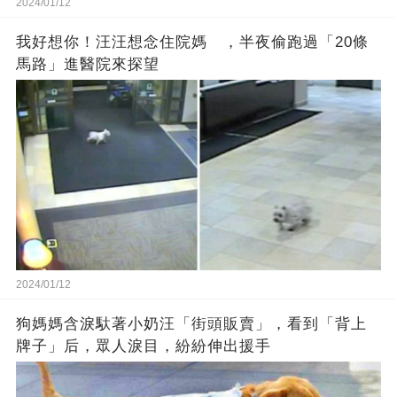
2024/01/12
我好想你！汪汪想念住院媽 ，半夜偷跑過「20條
馬路」進醫院來探望
2024/01/12
狗媽媽含淚馱著小奶汪「街頭販賣」，看到「背上
牌子」后，眾人淚目，紛紛伸出援手