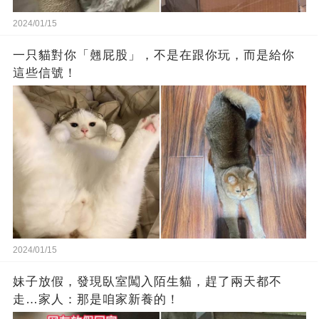
2024/01/15
一只貓對你「翹屁股」，不是在跟你玩，而是給你
這些信號！
2024/01/15
妹子放假，發現臥室闖入陌生貓，趕了兩天都不
走…家人：那是咱家新養的！