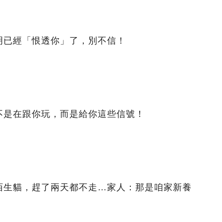
明已經「恨透你」了，別不信！
不是在跟你玩，而是給你這些信號！
陌生貓，趕了兩天都不走…家人：那是咱家新養