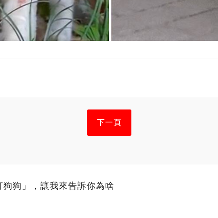
下一頁
打狗狗」，讓我來告訴你為啥