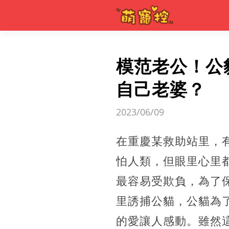
模范老公！公
自己老婆？
2023/06/09
在重慶某救助站里，
怕人類，但眼里心里
最容易受欺負，為了
里誘捕公貓，公貓為
的愛讓人感動。雖然