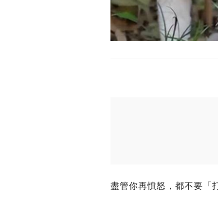
盡管你再憤怒，都不要「