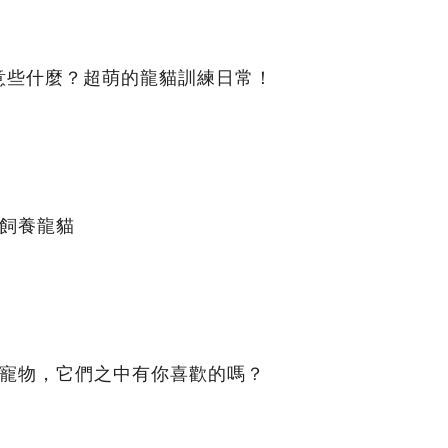
意些什麼？超萌的龍貓訓練日常！
確飼養龍貓
的寵物，它們之中有你喜歡的嗎？