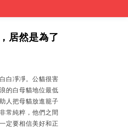
，居然是為了
白白凈凈。公貓很害
浪的白母貓地位最低
助人把母貓放進籠子
非常純粹，他們之間
一定要相信美好和正