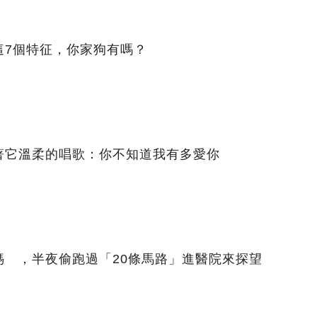
這7個特征，你家狗有嗎？
著它溫柔的唱歌：你不知道我有多愛你
媽 ，半夜偷跑過「20條馬路」進醫院來探望