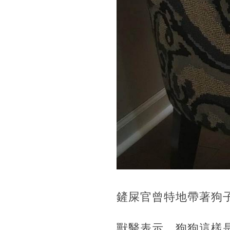
鏟屎官曾特地帶著狗
獸醫表示，狗狗這樣