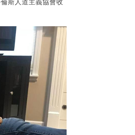
，從勞倫斯人道主義協會收