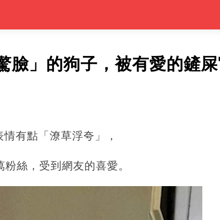
驚臉」的狗子，被有愛的鏟屎
表情有點「潦草浮夸」，
17萬粉絲，受到網友的喜愛。