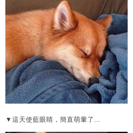
▼這天使藍眼睛，簡直萌暈了...