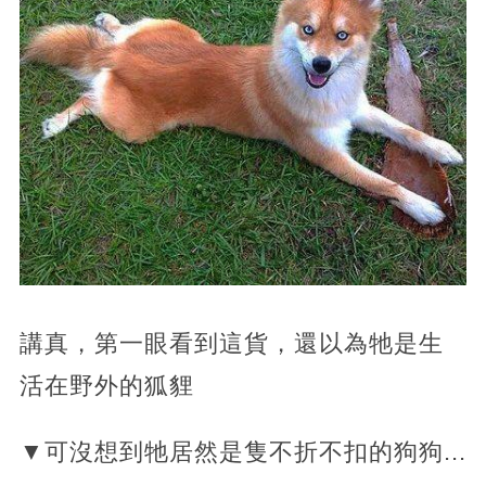
講真，第一眼看到這貨，還以為牠是生
活在野外的狐貍
▼可沒想到牠居然是隻不折不扣的狗狗...