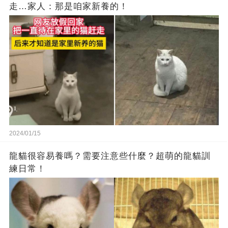
走…家人：那是咱家新養的！
2024/01/15
龍貓很容易養嗎？需要注意些什麼？超萌的龍貓訓
練日常！