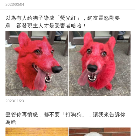
2023/03/04
以為有人給狗子染成「熒光紅」，網友震怒剛要
罵…卻發現主人才是受害者哈哈！
2023/11/23
盡管你再憤怒，都不要「打狗狗」，讓我來告訴你
為啥