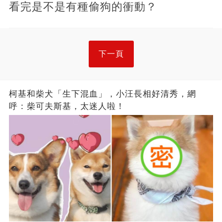
看完是不是有種偷狗的衝動？
下一頁
柯基和柴犬「生下混血」，小汪長相好清秀，網
呼：柴可夫斯基，太迷人啦！