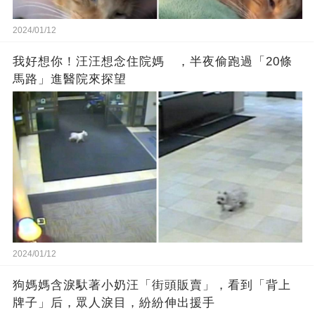
2024/01/12
我好想你！汪汪想念住院媽 ，半夜偷跑過「20條
馬路」進醫院來探望
2024/01/12
狗媽媽含淚馱著小奶汪「街頭販賣」，看到「背上
牌子」后，眾人淚目，紛紛伸出援手