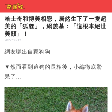
哈士奇和博美相戀，居然生下了一隻超
美的「狐貍」，網羨慕：「這根本絕世
美顔」！
2022/03/12
網友曬出自家狗狗
▼然而看到這狗的長相後，小編徹底驚
呆了...