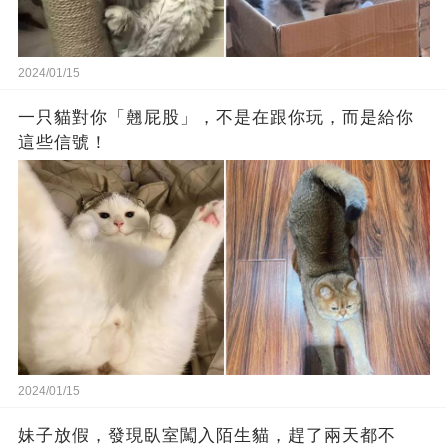
2024/01/15
一只貓對你「翹屁股」，不是在跟你玩，而是給你
這些信號！
2024/01/15
妹子放假，發現臥室闖入陌生貓，趕了兩天都不