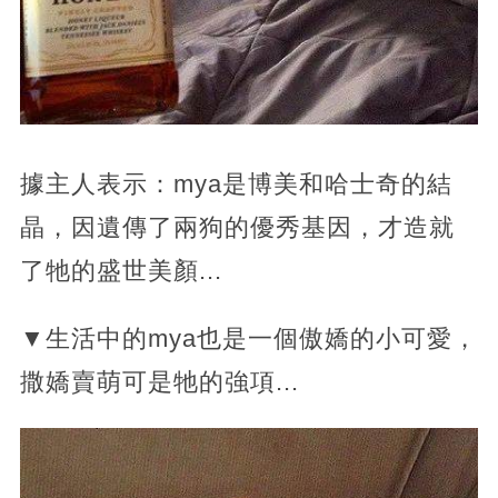
據主人表示：mya是博美和哈士奇的結
晶，因遺傳了兩狗的優秀基因，才造就
了牠的盛世美顏...
▼生活中的mya也是一個傲嬌的小可愛，
撒嬌賣萌可是牠的強項...