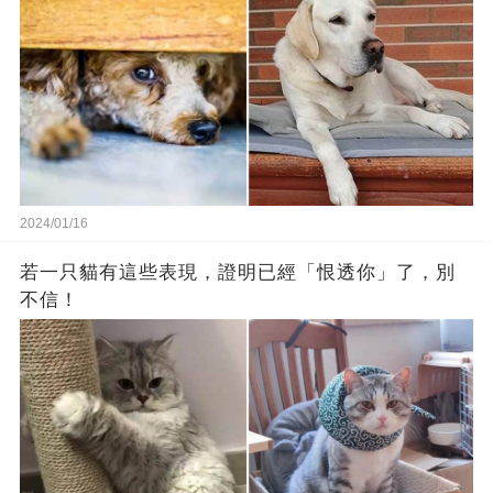
2024/01/16
若一只貓有這些表現，證明已經「恨透你」了，別
不信！