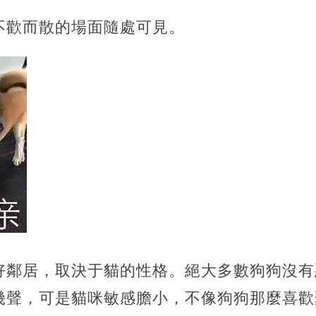
不歡而散的場面隨處可見。
好鄰居，取決于貓的性格。絕大多數狗狗沒有
幾聲，可是貓咪敏感膽小，不像狗狗那麼喜歡