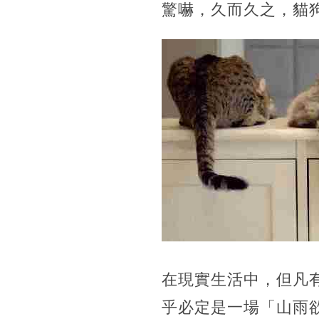
驚嚇，久而久之，貓
在現實生活中，但凡
乎必定是一場「山雨