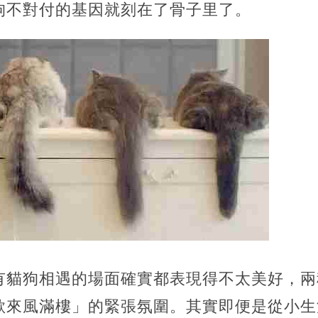
狗不對付的基因就刻在了骨子里了。
有貓狗相遇的場面確實都表現得不太美好，兩
欲來風滿樓」的緊張氛圍。其實即便是從小生