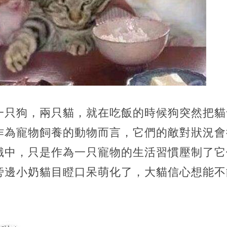
一只狗，兩只貓，就在吃飯的時候狗突然把貓
作為寵物飼養的動物而言，它們的敵對狀況會
識中，只是作為一只寵物的生活習慣壓制了它
旁邊小奶貓目瞪口呆萌化了，大貓信心想能不