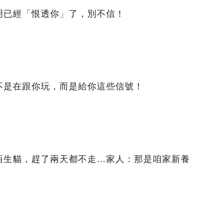
明已經「恨透你」了，別不信！
不是在跟你玩，而是給你這些信號！
陌生貓，趕了兩天都不走…家人：那是咱家新養