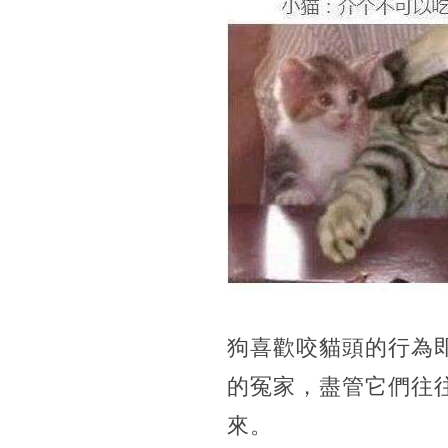
狗喜歡咬貓頭的行為
的冤家，盡管它們往
來。