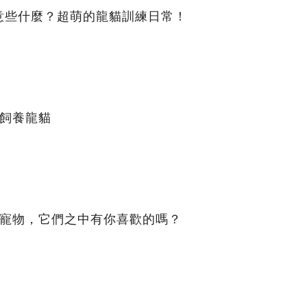
意些什麼？超萌的龍貓訓練日常！
確飼養龍貓
的寵物，它們之中有你喜歡的嗎？