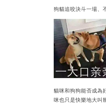
狗貓追咬決斗一場、
貓咪和狗狗能否成為
咪也只是快樂地大叫