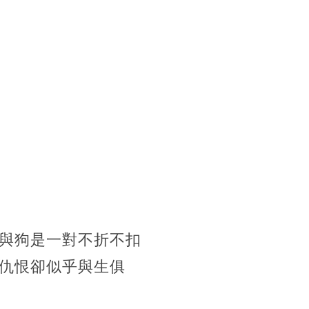
與狗是一對不折不扣
仇恨卻似乎與生俱