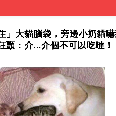
住」大貓腦袋，旁邊小奶貓嚇
顫：介...介個不可以吃噠！