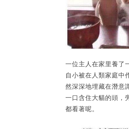
一位主人在家里養了
自小被在人類家庭中
然深深地埋藏在潛意
一口含住大貓的頭，
都看著呢。