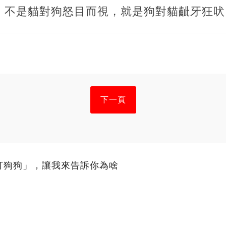
，不是貓對狗怒目而視，就是狗對貓齜牙狂吠
下一頁
打狗狗」，讓我來告訴你為啥