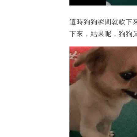
這時狗狗瞬間就軟下
下來，結果呢，狗狗