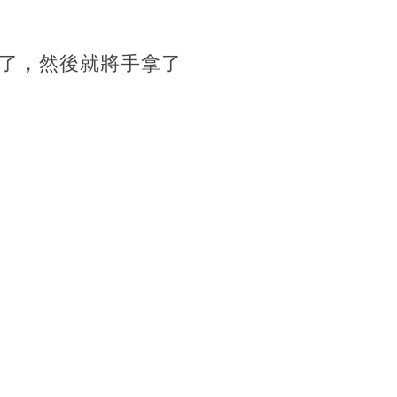
了，然後就將手拿了