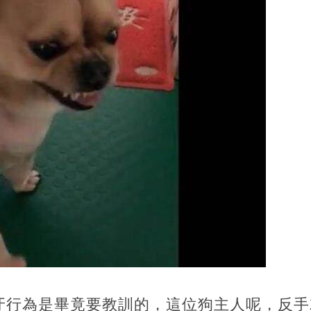
牙行為是畢竟要教訓的，這位狗主人呢，反手