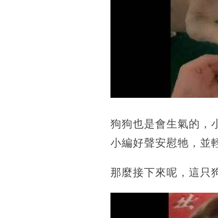
狗狗也是會生氣的，
小編好聲安慰牠，並
那麼接下來呢，這只