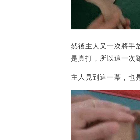
然後主人又一次將手
是真打，所以這一次
主人見到這一幕，也