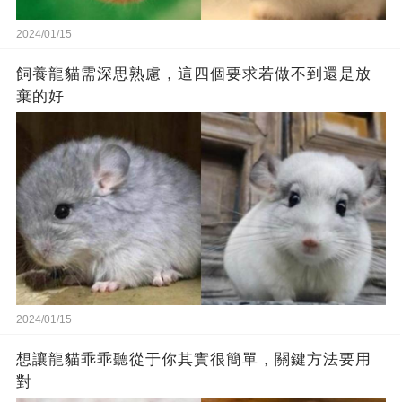
2024/01/15
飼養龍貓需深思熟慮，這四個要求若做不到還是放
棄的好
2024/01/15
想讓龍貓乖乖聽從于你其實很簡單，關鍵方法要用
對