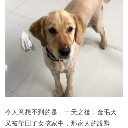
令人意想不到的是，一天之後，金毛犬
又被帶回了女孩家中，那家人的說辭