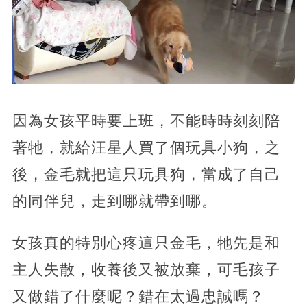
因為女孩平時要上班，不能時時刻刻陪
著牠，就給汪星人買了個玩具小狗，之
後，金毛就把這只玩具狗，當成了自己
的同伴兒，走到哪就帶到哪。
女孩真的特別心疼這只金毛，牠先是和
主人失散，收養後又被放棄，可毛孩子
又做錯了什麼呢？錯在太過忠誠嗎？