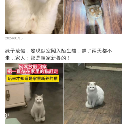
2024/01/15
妹子放假，發現臥室闖入陌生貓，趕了兩天都不
走…家人：那是咱家新養的！