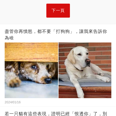
下一頁
盡管你再憤怒，都不要「打狗狗」，讓我來告訴你
為啥
2024/01/16
若一只貓有這些表現，證明已經「恨透你」了，別