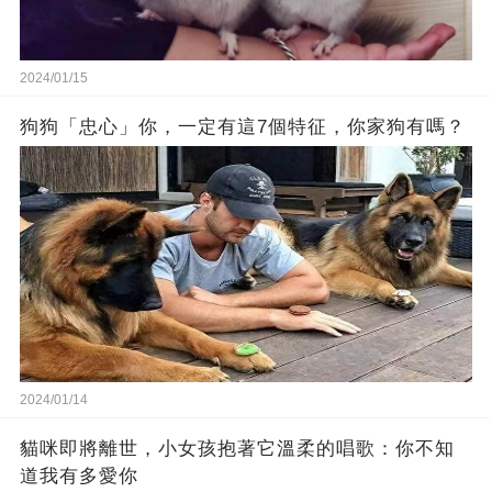
2024/01/15
狗狗「忠心」你，一定有這7個特征，你家狗有嗎？
2024/01/14
貓咪即將離世，小女孩抱著它溫柔的唱歌：你不知
道我有多愛你