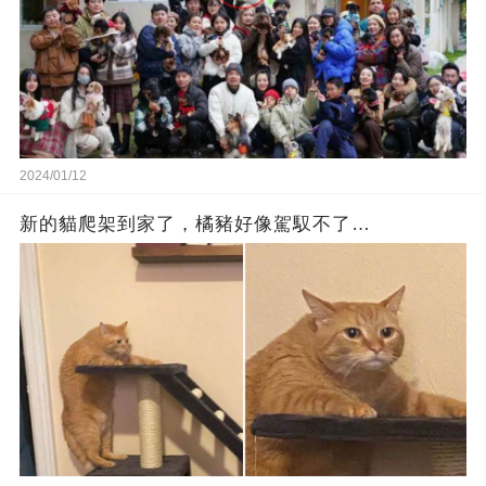
2024/01/12
新的貓爬架到家了，橘豬好像駕馭不了…