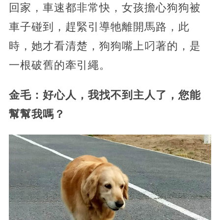
回家，車速都非常快，女孩擔心狗狗被
車子碰到，趕緊引導牠離開馬路，此
時，她才看清楚，狗狗嘴上叼著的，是
一根破舊的牽引繩。
金毛：好心人，我找不到主人了，您能
幫幫我嗎？