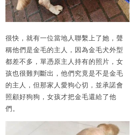
很快，就有一位當地人聯繫上了她，聲
稱他們是金毛的主人，因為金毛犬外型
都差不多，單憑原主人持有的照片，女
孩也很難判斷出，他們究竟是不是金毛
的主人，但那家人愛狗心切，並承諾會
照顧好狗狗，女孩才把金毛還給了他
們。